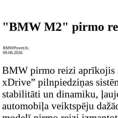
"BMW M2" pirmo reizi
BMWPower.lv,
09-06-2026
BMW pirmo reizi aprīkojis
xDrive” pilnpiedziņas sistē
stabilitāti un dinamiku, ļauj
automobiļa veiktspēju dažād
modelī pirmo reizi izmanto