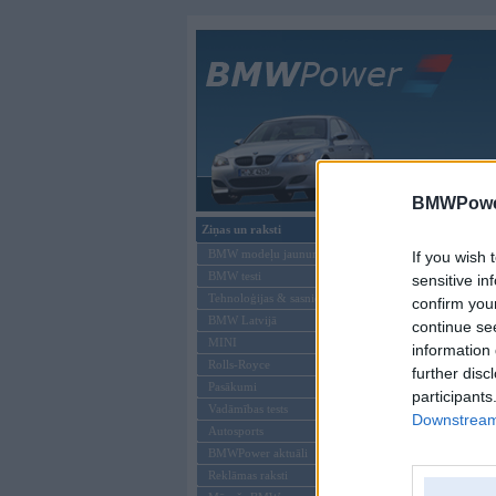
Galvenā
BMWPower
Ziņas un raksti
"BMW M2" 
BMW modeļu jaunumi
If you wish 
BMW testi
sensitive in
Tehnoloģijas & sasniegumi
confirm you
BMW Latvijā
continue se
MINI
information 
Rolls-Royce
further disc
Pasākumi
participants
Vadāmības tests
Downstream 
Autosports
BMWPower aktuāli
Reklāmas raksti