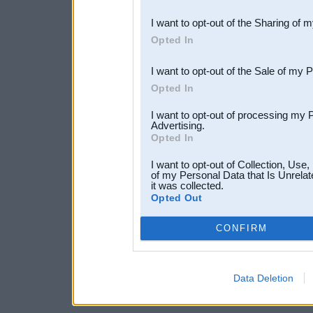
also be disclosed by us to 
I want to opt-out of the Sharing of 
Downstream Participants
th
Opted In
third parties.
I want to opt-out of the Sale of my 
Opted In
I want to opt-out of processing my 
Advertising.
Opted In
I want to opt-out of Collection, Use
of my Personal Data that Is Unrelat
it was collected.
Opted Out
CONFIRM
Data Deletion