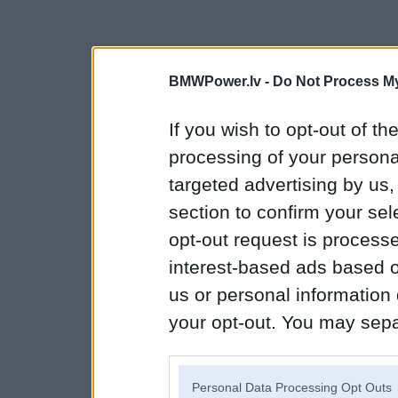
BMWPower.lv -
Do Not Process My
If you wish to opt-out of the
processing of your personal
targeted advertising by us
section to confirm your sel
opt-out request is proces
interest-based ads based o
us or personal information d
your opt-out. You may separ
disclosure of your personal
IAB’s list of downstream pa
Personal Data Processing Opt Outs