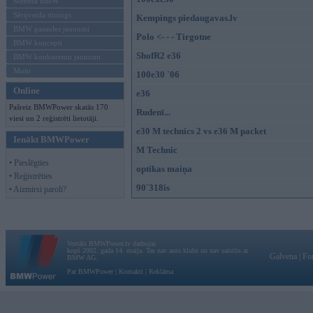
Mēneša BMW
Sērijveida tūnings
Kempings piedaugavas.lv
BMW pasaules jaunumi
Polo <- - - Tirgotne
BMW koncepti
ShofR2 e36
BMW konkurentu jaunumi
Moto
100e30 `06
Online
e36
Pašreiz BMWPower skatās 170
Rudenī...
viesi un 2 reģistrēti lietotāji.
e30 M technics 2 vs e36 M packet
Ienākt BMWPower
M Technic
• Pieslēgties
optikas maiņa
• Reģistrēties
90`318is
• Aizmirsi paroli?
Vortāls BMWPower.lv darbojas
kopš 2002. gada 14. maija. Tas nav auto klubs un nav saistīts ar
Galvena
|
Fo
BMW AG.
Par BMWPower
|
Kontakti
|
Reklāma