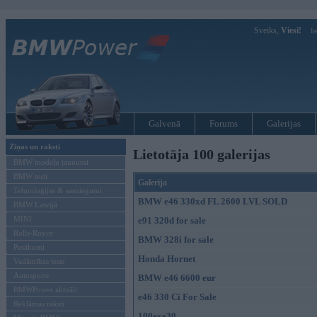
Sveiks,
Viesi!
Ie
Galvenā
Forums
Galerijas
Ziņas un raksti
Lietotāja 100 galerijas
BMW modeļu jaunumi
BMW testi
Galerija
Tehnoloģijas & sasniegumi
BMW e46 330xd FL 2600 LVL SOLD
BMW Latvijā
MINI
e91 320d for sale
Rolls-Royce
BMW 328i for sale
Pasākumi
Honda Hornet
Vadāmības tests
Autosports
BMW e46 6600 eur
BMWPower aktuāli
e46 330 Ci For Sale
Reklāmas raksti
100exe30