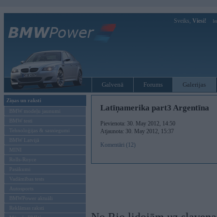
Sveiks,
Viesi!
Ie
Galvenā
Forums
Galerijas
Ziņas un raksti
Latīņamerika part3 Argentīna
BMW modeļu jaunumi
BMW testi
Pievienota: 30. May 2012, 14:50
Tehnoloģijas & sasniegumi
Atjaunota: 30. May 2012, 15:37
BMW Latvijā
Komentāri (12)
MINI
Rolls-Royce
Pasākumi
Vadāmības tests
Autosports
BMWPower aktuāli
Reklāmas raksti