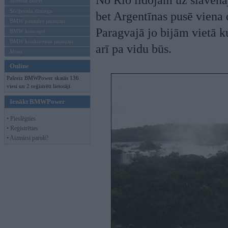
No Rio lidojām uz slavena
Mēneša BMW
Sērijveida tūnings
bet Argentīnas pusē viena 
BMW pasaules jaunumi
Paragvajā jo bijām vietā ku
BMW koncepti
BMW konkurentu jaunumi
arī pa vidu būs.
Moto
Online
Pašreiz BMWPower skatās 136
viesi un 2 reģistrēti lietotāji.
Ienākt BMWPower
• Pieslēgties
• Reģistrēties
• Aizmirsi paroli?