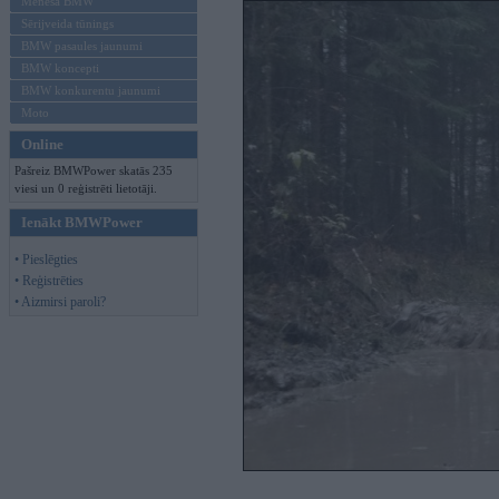
Mēneša BMW
Sērijveida tūnings
BMW pasaules jaunumi
BMW koncepti
BMW konkurentu jaunumi
Moto
Online
Pašreiz BMWPower skatās 235
viesi un 0 reģistrēti lietotāji.
Ienākt BMWPower
• Pieslēgties
• Reģistrēties
• Aizmirsi paroli?