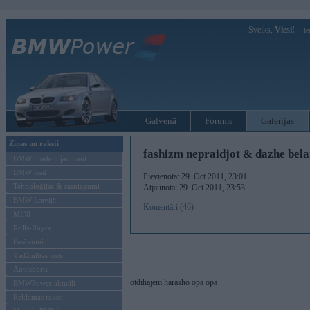
Sveiks,
Viesi!
Ie
Galvenā
Forums
Galerijas
Ziņas un raksti
fashizm nepraidjot & dazhe bela
BMW modeļu jaunumi
BMW testi
Pievienota: 29. Oct 2011, 23:01
Tehnoloģijas & sasniegumi
Atjaunota: 29. Oct 2011, 23:53
BMW Latvijā
Komentāri (46)
MINI
Rolls-Royce
Pasākumi
Vadāmības tests
Autosports
otdihajem harasho opa opa
BMWPower aktuāli
Reklāmas raksti