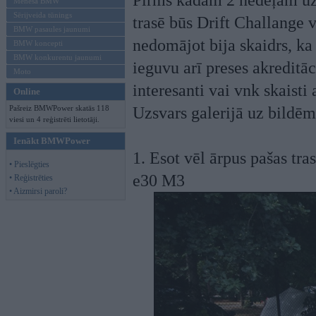
Pirms kādām 2 nedēļām uz
Mēneša BMW
Sērijveida tūnings
trasē būs Drift Challange v
BMW pasaules jaunumi
nedomājot bija skaidrs, ka
BMW koncepti
BMW konkurentu jaunumi
ieguvu arī preses akreditāc
Moto
interesanti vai vnk skaisti 
Online
Pašreiz BMWPower skatās 118
Uzsvars galerijā uz bild
viesi un 4 reģistrēti lietotāji.
Ienākt BMWPower
1. Esot vēl ārpus pašas tra
• Pieslēgties
e30 M3
• Reģistrēties
• Aizmirsi paroli?