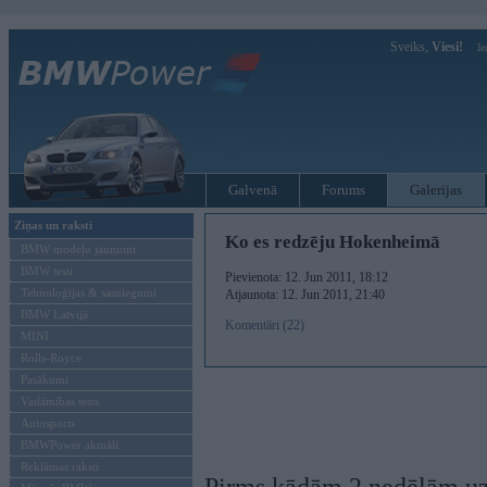
Sveiks,
Viesi!
Ie
Galvenā
Forums
Galerijas
Ziņas un raksti
Ko es redzēju Hokenheimā
BMW modeļu jaunumi
BMW testi
Pievienota: 12. Jun 2011, 18:12
Tehnoloģijas & sasniegumi
Atjaunota: 12. Jun 2011, 21:40
BMW Latvijā
Komentāri (22)
MINI
Rolls-Royce
Pasākumi
Vadāmības tests
Autosports
BMWPower aktuāli
Reklāmas raksti