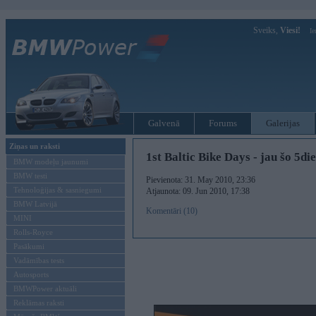
Sveiks,
Viesi!
Ie
Galvenā
Forums
Galerijas
Ziņas un raksti
1st Baltic Bike Days - jau šo 5di
BMW modeļu jaunumi
BMW testi
Pievienota: 31. May 2010, 23:36
Tehnoloģijas & sasniegumi
Atjaunota: 09. Jun 2010, 17:38
BMW Latvijā
Komentāri (10)
MINI
Rolls-Royce
Pasākumi
Vadāmības tests
Autosports
BMWPower aktuāli
Reklāmas raksti