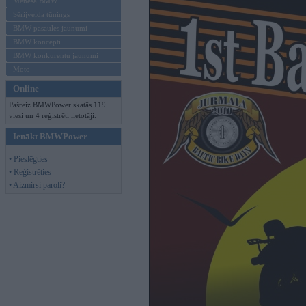
Mēneša BMW
Sērijveida tūnings
BMW pasaules jaunumi
BMW koncepti
BMW konkurentu jaunumi
Moto
Online
Pašreiz BMWPower skatās 119
viesi un 4 reģistrēti lietotāji.
Ienākt BMWPower
• Pieslēgties
• Reģistrēties
• Aizmirsi paroli?