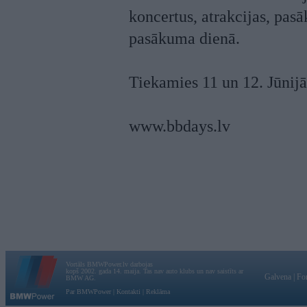
koncertus, atrakcijas, pas
pasākuma dienā.
Tiekamies 11 un 12. Jūnijā
www.bbdays.lv
Vortāls BMWPower.lv darbojas
kopš 2002. gada 14. maija. Tas nav auto klubs un nav saistīts ar
Galvena
|
Fo
BMW AG.
Par BMWPower
|
Kontakti
|
Reklāma