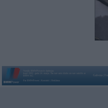
Vortāls BMWPower.lv darbojas
kopš 2002. gada 14. maija. Tas nav auto klubs un nav saistīts ar
Galvena
|
Fo
BMW AG.
Par BMWPower
|
Kontakti
|
Reklāma