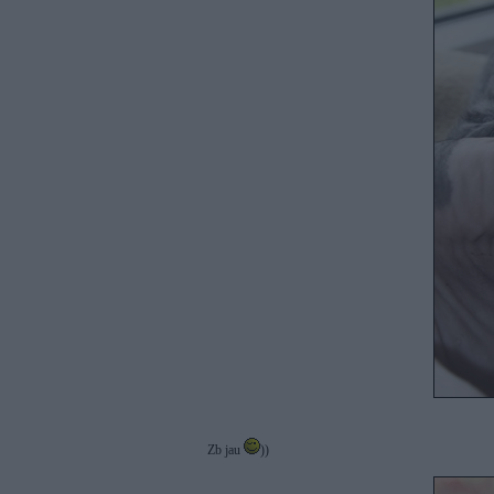
Zb jau
))