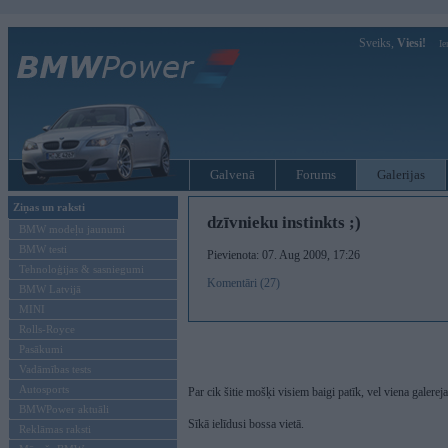
Sveiks,
Viesi!
Ie
Galvenā
Forums
Galerijas
Ziņas un raksti
dzīvnieku instinkts ;)
BMW modeļu jaunumi
BMW testi
Pievienota: 07. Aug 2009, 17:26
Tehnoloģijas & sasniegumi
Komentāri (27)
BMW Latvijā
MINI
Rolls-Royce
Pasākumi
Vadāmības tests
Autosports
Par cik šitie mošķi visiem baigi patīk, vel viena galerej
BMWPower aktuāli
Sīkā ielīdusi bossa vietā.
Reklāmas raksti