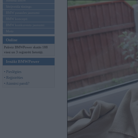
Mēneša BMW
Sērijveida tūnings
BMW pasaules jaunumi
BMW koncepti
BMW konkurentu jaunumi
Moto
Online
Pašreiz BMWPower skatās 188
viesi un 3 reģistrēti lietotāji.
Ienākt BMWPower
• Pieslēgties
• Reģistrēties
• Aizmirsi paroli?