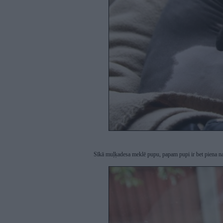
Sīkā muļķadesa meklē pupu, papam pupi ir bet piena nav