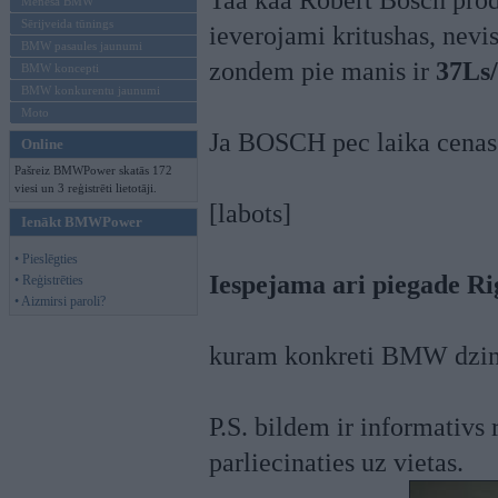
Taa kaa Robert Bosch produ
Mēneša BMW
Sērijveida tūnings
ieverojami kritushas, nevi
BMW pasaules jaunumi
zondem pie manis ir
37Ls
BMW koncepti
BMW konkurentu jaunumi
Moto
Ja BOSCH pec laika cenas c
Online
Pašreiz BMWPower skatās 172
viesi un 3 reģistrēti lietotāji.
[labots]
Ienākt BMWPower
• Pieslēgties
Iespejama ari piegade Ri
• Reģistrēties
• Aizmirsi paroli?
kuram konkreti BMW dzine
P.S. bildem ir informativs 
parliecinaties uz vietas.