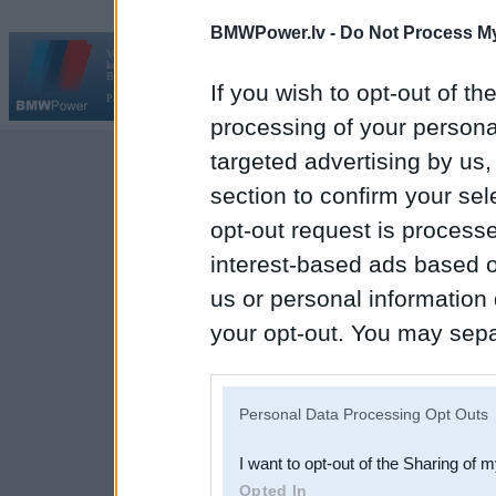
BMWPower.lv -
Do Not Process My
Vortāls BMWPower.lv darbojas
kopš 2002. gada 14. maija. Tas nav auto klubs un nav saistīts ar
Galvena
|
Fo
BMW AG.
If you wish to opt-out of the
Par BMWPower
|
Kontakti
|
Reklāma
processing of your personal
targeted advertising by us
section to confirm your sel
opt-out request is proces
interest-based ads based o
us or personal information d
your opt-out. You may separ
disclosure of your personal
IAB’s list of downstream pa
Personal Data Processing Opt Outs
also be disclosed by us to 
I want to opt-out of the Sharing of 
Downstream Participants
th
Opted In