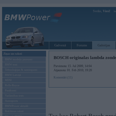
Sveiks,
Viesi!
Ie
Galvenā
Forums
Galerijas
Ziņas un raksti
BOSCH originalas lambda zond
BMW modeļu jaunumi
BMW testi
Pievienota: 15. Jul 2009, 14:04
Tehnoloģijas & sasniegumi
Atjaunota: 01. Feb 2010, 19:20
BMW Latvijā
Komentāri (11)
MINI
Rolls-Royce
Pasākumi
Vadāmības tests
Autosports
BMWPower aktuāli
Reklāmas raksti