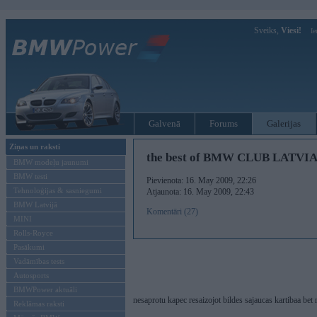
Sveiks,
Viesi!
Ie
Galvenā
Forums
Galerijas
Ziņas un raksti
the best of BMW CLUB LATV
BMW modeļu jaunumi
BMW testi
Pievienota: 16. May 2009, 22:26
Tehnoloģijas & sasniegumi
Atjaunota: 16. May 2009, 22:43
BMW Latvijā
Komentāri (27)
MINI
Rolls-Royce
Pasākumi
Vadāmības tests
Autosports
BMWPower aktuāli
nesaprotu kapec resaizojot bildes sajaucas kartibaa be
Reklāmas raksti