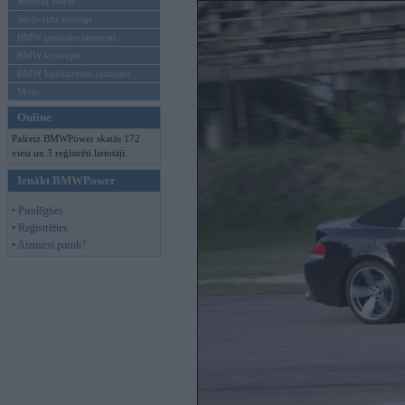
Mēneša BMW
Sērijveida tūnings
BMW pasaules jaunumi
BMW koncepti
BMW konkurentu jaunumi
Moto
Online
Pašreiz BMWPower skatās 172
viesi un 3 reģistrēti lietotāji.
Ienākt BMWPower
• Pieslēgties
• Reģistrēties
• Aizmirsi paroli?