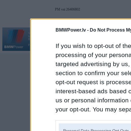
PM vai 26406802
BMWPower.lv -
Do Not Process My
Vortāls BMWPower.lv darbojas
kopš 2002. gada 14. maija. Tas nav auto klubs un nav saistīts ar
Galvena
|
Fo
BMW AG.
If you wish to opt-out of the
Par BMWPower
|
Kontakti
|
Reklāma
processing of your personal
targeted advertising by us
section to confirm your sel
opt-out request is proces
interest-based ads based o
us or personal information d
your opt-out. You may separ
disclosure of your personal
IAB’s list of downstream pa
Personal Data Processing Opt Outs