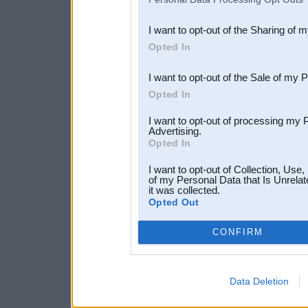
also be disclosed by us to 
I want to opt-out of the Sharing of 
Downstream Participants
th
Opted In
third parties.
I want to opt-out of the Sale of my 
Opted In
I want to opt-out of processing my 
Advertising.
Opted In
I want to opt-out of Collection, Use
of my Personal Data that Is Unrelat
it was collected.
Opted Out
CONFIRM
Data Deletion