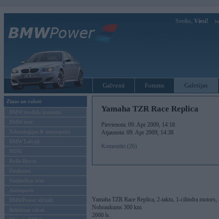
Sveiks,
Viesi!
Ie
Galvenā
Forums
Galerijas
Ziņas un raksti
Yamaha TZR Race Replica
BMW modeļu jaunumi
BMW testi
Pievienota: 09. Apr 2009, 14:18
Tehnoloģijas & sasniegumi
Atjaunota: 09. Apr 2009, 14:38
BMW Latvijā
Komentāri (26)
MINI
Rolls-Royce
Pasākumi
Vadāmības tests
Autosports
Yamaha TZR Race Replica, 2-taktu, 1-cilindra motors, 
BMWPower aktuāli
Nobraukums 300 km.
Reklāmas raksti
2000 ls.