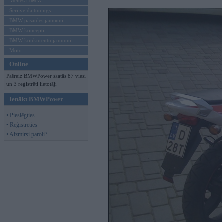
Mēneša BMW
Sērijveida tūnings
BMW pasaules jaunumi
BMW koncepti
BMW konkurentu jaunumi
Moto
Online
Pašreiz BMWPower skatās 87 viesi
un 3 reģistrēti lietotāji.
Ienākt BMWPower
• Pieslēgties
• Reģistrēties
• Aizmirsi paroli?