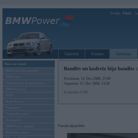
Sveiks,
Viesi!
Ie
Galvenā
Forums
Galerijas
Ziņas un raksti
Bandits un kadreiz bija bandits 
BMW modeļu jaunumi
BMW testi
Pievienota: 14. Dec 2008, 23:09
Tehnoloģijas & sasniegumi
Atjaunota: 15. Dec 2008, 14:30
BMW Latvijā
Komentāri (149)
MINI
Rolls-Royce
Pasākumi
Vadāmības tests
Autosports
Pazuda zipspuldze.
BMWPower aktuāli
Reklāmas raksti