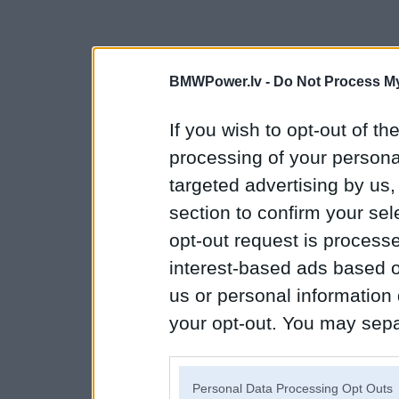
BMWPower.lv -
Do Not Process My
If you wish to opt-out of the
processing of your personal
targeted advertising by us
section to confirm your sel
opt-out request is proces
interest-based ads based o
us or personal information d
your opt-out. You may separ
disclosure of your personal
IAB’s list of downstream pa
Personal Data Processing Opt Outs