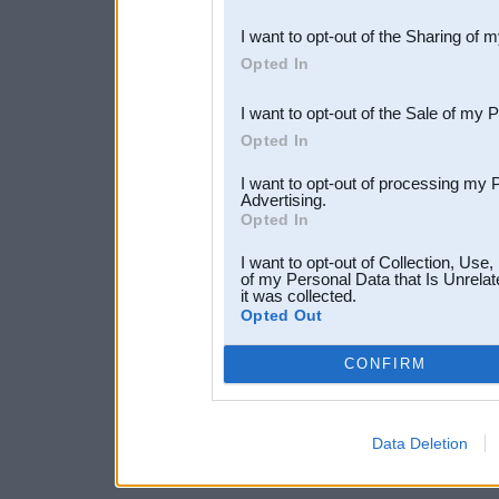
also be disclosed by us to 
I want to opt-out of the Sharing of 
Downstream Participants
th
Opted In
third parties.
I want to opt-out of the Sale of my 
Opted In
I want to opt-out of processing my 
Advertising.
Opted In
I want to opt-out of Collection, Use
of my Personal Data that Is Unrelat
it was collected.
Opted Out
CONFIRM
Data Deletion