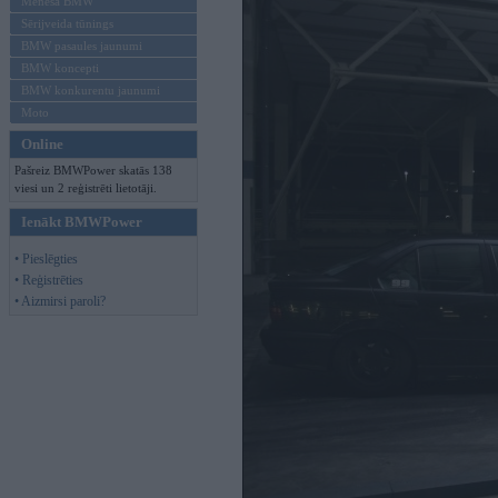
Mēneša BMW
Sērijveida tūnings
BMW pasaules jaunumi
BMW koncepti
BMW konkurentu jaunumi
Moto
Online
Pašreiz BMWPower skatās 138
viesi un 2 reģistrēti lietotāji.
Ienākt BMWPower
• Pieslēgties
• Reģistrēties
• Aizmirsi paroli?