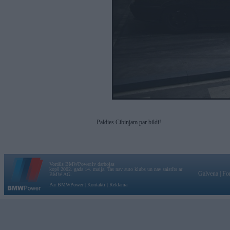
Paldies Cibinjam par bildi!
Vortāls BMWPower.lv darbojas
kopš 2002. gada 14. maija. Tas nav auto klubs un nav saistīts ar
Galvena
|
Fo
BMW AG.
Par BMWPower
|
Kontakti
|
Reklāma