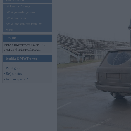
Mēneša BMW
Sērijveida tūnings
BMW pasaules jaunumi
BMW koncepti
BMW konkurentu jaunumi
Moto
Online
Pašreiz BMWPower skatās 140
viesi un 4 reģistrēti lietotāji.
Ienākt BMWPower
• Pieslēgties
• Reģistrēties
• Aizmirsi paroli?