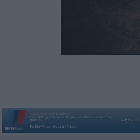
Vortāls BMWPower.lv darbojas
kopš 2002. gada 14. maija. Tas nav auto klubs un nav saistīts ar
Galvena
|
Fo
BMW AG.
Par BMWPower
|
Kontakti
|
Reklāma