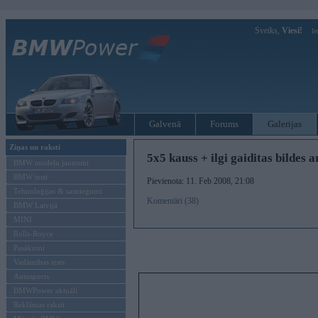
Sveiks,
Viesi!
Ie
Galvenā
Forums
Galerijas
Ziņas un raksti
5x5 kauss + ilgi gaiditas bildes 
BMW modeļu jaunumi
BMW testi
Pievienota: 11. Feb 2008, 21:08
Tehnoloģijas & sasniegumi
Komentāri (38)
BMW Latvijā
MINI
Rolls-Royce
Pasākumi
Vadāmības tests
Autosports
BMWPower aktuāli
Reklāmas raksti