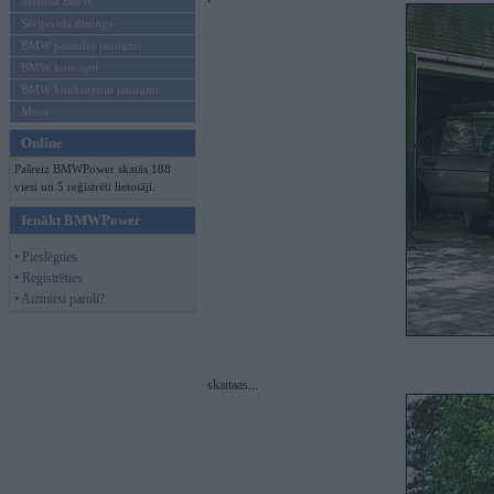
Mēneša BMW
Sērijveida tūnings
BMW pasaules jaunumi
BMW koncepti
BMW konkurentu jaunumi
Moto
Online
Pašreiz BMWPower skatās 188
viesi un 5 reģistrēti lietotāji.
Ienākt BMWPower
• Pieslēgties
• Reģistrēties
• Aizmirsi paroli?
skaitaas...