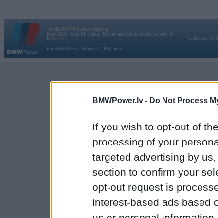
Vortāls BMWPower.lv darbojas
kopš 2002. gada 14. maija. Tas nav auto klubs un nav saistīts ar
Galvena
|
Fo
BMW AG.
Par BMWPower
|
Kontakti
|
Reklāma
BMWPower.lv -
Do Not Process My
If you wish to opt-out of the
processing of your personal
targeted advertising by us
section to confirm your sel
opt-out request is proces
interest-based ads based o
us or personal information d