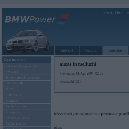
Sveiks,
Viesi!
Ie
Galvenā
Forums
Galerijas
Ziņas un raksti
auzas in melluzhi
BMW modeļu jaunumi
BMW testi
Pievienota: 14. Apr 2004, 02:55
Tehnoloģijas & sasniegumi
Komentāri (21)
BMW Latvijā
MINI
Rolls-Royce
Pasākumi
Vadāmības tests
Autosports
iedevu vienai personai mazdrusku pavizinaaties pa mell
BMWPower aktuāli
Reklāmas raksti
pirms