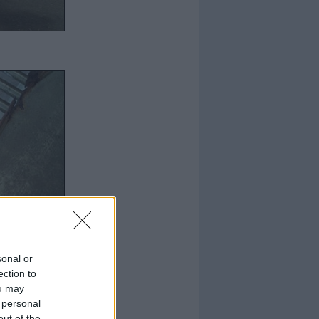
sonal or
ection to
ou may
 personal
out of the