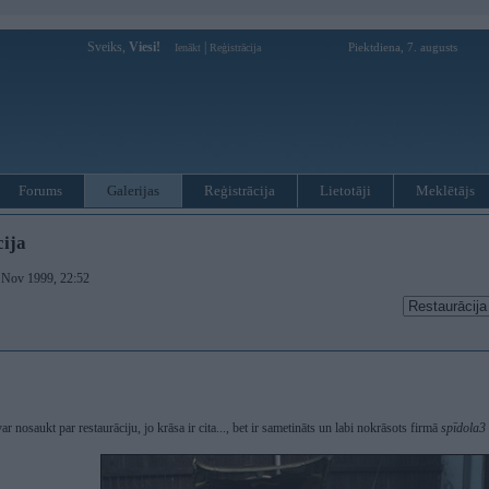
Sveiks,
Viesi!
|
Piektdiena, 7. augusts
Ienākt
Reģistrācija
Forums
Galerijas
Reģistrācija
Lietotāji
Meklētājs
ija
. Nov 1999, 22:52
var nosaukt par restaurāciju, jo krāsa ir cita..., bet ir sametināts un labi nokrāsots firmā
spīdola3