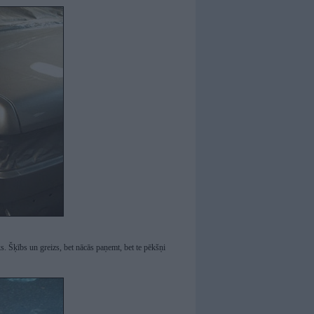
s. Šķībs un greizs, bet nācās paņemt, bet te pēkšņi