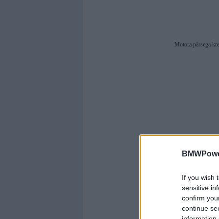
Motora pārsega kre
BMWPower
If you wish 
sensitive in
confirm you
continue se
information 