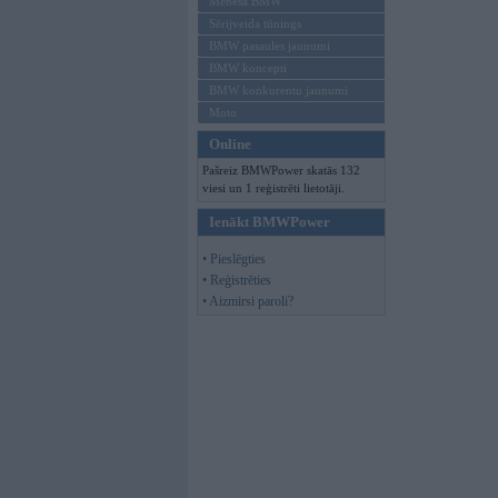
Mēneša BMW
Sērijveida tūnings
BMW pasaules jaunumi
BMW koncepti
BMW konkurentu jaunumi
Moto
Online
Pašreiz BMWPower skatās 132
viesi un 1 reģistrēti lietotāji.
Ienākt BMWPower
• Pieslēgties
• Reģistrēties
• Aizmirsi paroli?