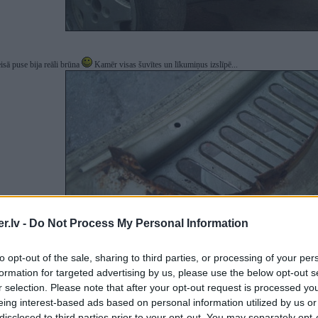
isā puse bija reāli brūna
Kamēr visas šuvītes un līkumiņus izslīpē...
.lv -
Do Not Process My Personal Information
to opt-out of the sale, sharing to third parties, or processing of your per
formation for targeted advertising by us, please use the below opt-out s
r selection. Please note that after your opt-out request is processed y
eing interest-based ads based on personal information utilized by us or
disclosed to third parties prior to your opt-out. You may separately opt-