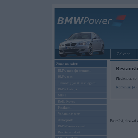
Galvenā
Ziņas un raksti
Restaurāc
BMW modeļu jaunumi
BMW testi
Pievienota: 30
Tehnoloģijas & sasniegumi
Komentāri (4)
BMW Latvijā
MINI
Rolls-Royce
Pasākumi
Vadāmības tests
Autosports
Patiesībā, diez vai 
BMWPower aktuāli
Reklāmas raksti