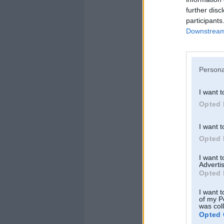
further disc
participants
Downstream 
Persona
I want t
Opted 
I want t
Opted 
I want 
Advertis
Opted 
I want t
of my P
was col
Opted 