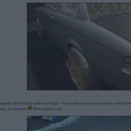
sagādāja BBS priekšējā spoilera meklējumi. Vienu atradu uz veca šrota un spoileris nebija labāk
jaunu, pa sviestmaizi
Bildē redzams vecais