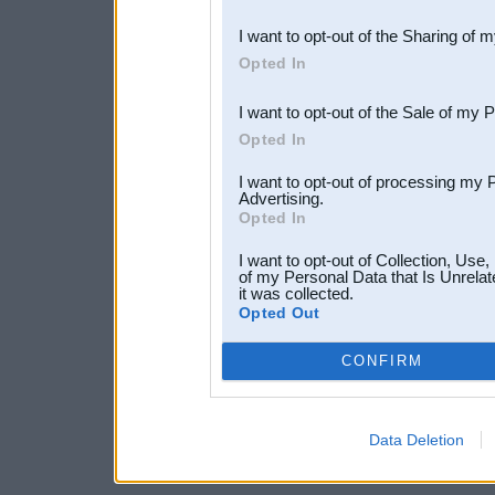
also be disclosed by us to 
I want to opt-out of the Sharing of 
Downstream Participants
th
Opted In
third parties.
I want to opt-out of the Sale of my 
Opted In
I want to opt-out of processing my 
Advertising.
Opted In
I want to opt-out of Collection, Use
of my Personal Data that Is Unrelat
it was collected.
Opted Out
CONFIRM
Data Deletion