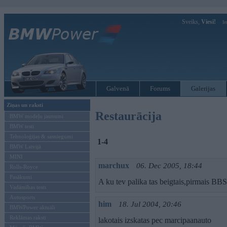
Sveiks,
Viesi!
Ie
Galvenā
Forums
Galerijas
Ziņas un raksti
Restaurācija
BMW modeļu jaunumi
BMW testi
Tehnoloģijas & sasniegumi
1-4
BMW Latvijā
MINI
marchux
06. Dec 2005, 18:44
Rolls-Royce
Pasākumi
A ku tev palika tas beigtais,pirmais BBS
Vadāmības tests
Autosports
him
18. Jul 2004, 20:46
BMWPower aktuāli
Reklāmas raksti
lakotais izskatas pec marcipaanauto