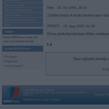
Mēneša BMW
Sērijveida tūnings
him
18. Jul 2004, 20:45
BMW pasaules jaunumi
2.bildee fonaa 4 smuki bumeri staav rin
BMW koncepti
BMW konkurentu jaunumi
Moto
PERFS
19. Aug 2003, 02:38
Online
Divas priekshpeedeejaas bildes vienkaar
Pašreiz BMWPower skatās 125
viesi un 0 reģistrēti lietotāji.
1-4
Ienākt BMWPower
• Pieslēgties
Tikai reģistrēti lietotāj
• Reģistrēties
• Aizmirsi paroli?
Reģi
Vortāls BMWPower.lv darbojas
kopš 2002. gada 14. maija. Tas nav auto klubs un nav saistīts ar
Galvena
|
Fo
BMW AG.
Par BMWPower
|
Kontakti
|
Reklāma