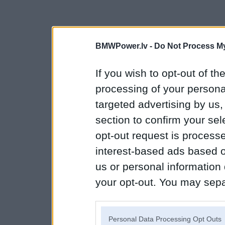
BMWPower.lv -
Do Not Process My
If you wish to opt-out of the
processing of your personal
targeted advertising by us
section to confirm your sel
opt-out request is proces
interest-based ads based o
us or personal information d
your opt-out. You may separ
disclosure of your personal
IAB’s list of downstream pa
Personal Data Processing Opt Outs