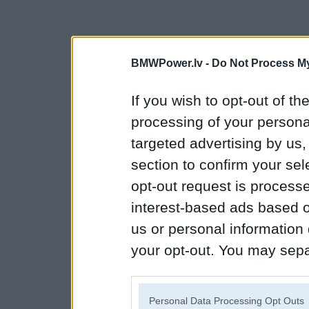
BMWPower.lv -
Do Not Process My
If you wish to opt-out of the
processing of your personal
targeted advertising by us
section to confirm your sel
opt-out request is proces
interest-based ads based o
us or personal information d
your opt-out. You may separ
disclosure of your personal
IAB’s list of downstream pa
Personal Data Processing Opt Outs