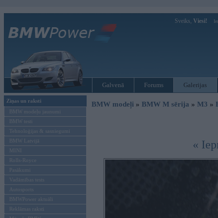
Sveiks,
Viesi!
Ie
Galvenā
Forums
Galerijas
Ziņas un raksti
BMW modeļi
»
BMW M sērija
»
M3
»
BMW modeļu jaunumi
BMW testi
Tehnoloģijas & sasniegumi
BMW Latvijā
« Iep
MINI
Rolls-Royce
Pasākumi
Vadāmības tests
Autosports
BMWPower aktuāli
Reklāmas raksti