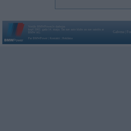
Vortāls BMWPower.lv darbojas
kopš 2002. gada 14. maija. Tas nav auto klubs un nav saistīts ar
Galvena
|
Fo
BMW AG.
Par BMWPower
|
Kontakti
|
Reklāma