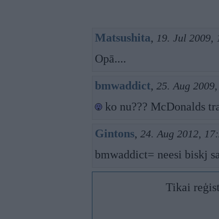
Matsushita
,
19. Jul 2009,
Opā....
bmwaddict
,
25. Aug 2009,
ko nu??? McDonalds tra
Gintons
,
24. Aug 2012, 17
bmwaddict= neesi biskj s
Tikai reģis