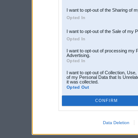
also be disclosed by us to 
I want to opt-out of the Sharing of 
Downstream Participants
th
Opted In
third parties.
I want to opt-out of the Sale of my 
Opted In
I want to opt-out of processing my 
Advertising.
Opted In
I want to opt-out of Collection, Use
of my Personal Data that Is Unrelat
it was collected.
Opted Out
CONFIRM
Data Deletion