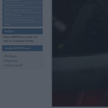
Mēneša BMW
Sērijveida tūnings
BMW pasaules jaunumi
BMW koncepti
BMW konkurentu jaunumi
Moto
Online
Pašreiz BMWPower skatās 134
viesi un 4 reģistrēti lietotāji.
Ienākt BMWPower
• Pieslēgties
• Reģistrēties
• Aizmirsi paroli?