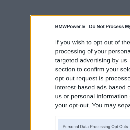
BMWPower.lv -
Do Not Process My
If you wish to opt-out of the
processing of your personal
targeted advertising by us
section to confirm your sel
opt-out request is proces
interest-based ads based o
us or personal information d
your opt-out. You may separ
disclosure of your personal
IAB’s list of downstream pa
Personal Data Processing Opt Outs