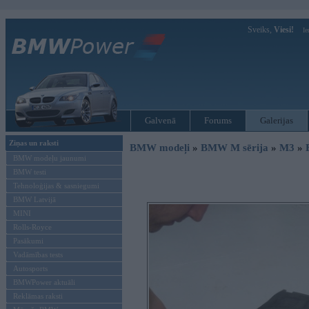
Sveiks,
Viesi!
Ie
Galvenā
Forums
Galerijas
Ziņas un raksti
BMW modeļi
»
BMW M sērija
»
M3
»
BMW modeļu jaunumi
BMW testi
Tehnoloģijas & sasniegumi
BMW Latvijā
MINI
Rolls-Royce
Pasākumi
Vadāmības tests
Autosports
BMWPower aktuāli
Reklāmas raksti