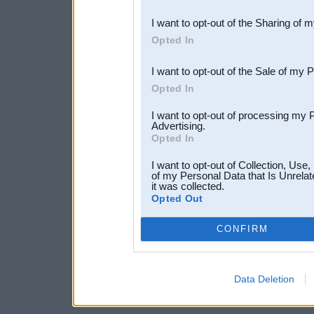
also be disclosed by us to 
I want to opt-out of the Sharing of 
Downstream Participants
th
Opted In
third parties.
I want to opt-out of the Sale of my 
Opted In
I want to opt-out of processing my 
Advertising.
Opted In
I want to opt-out of Collection, Use
of my Personal Data that Is Unrelat
it was collected.
Opted Out
CONFIRM
Data Deletion