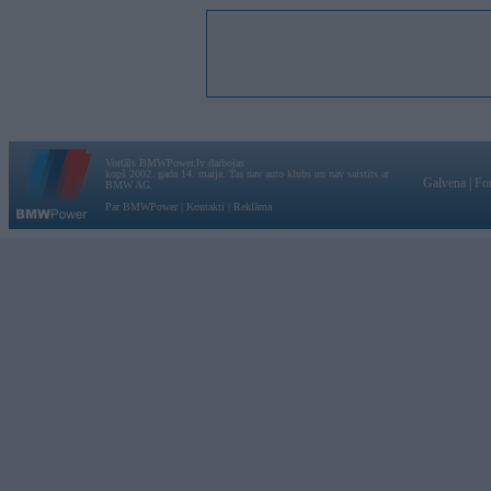
Vortāls BMWPower.lv darbojas
kopš 2002. gada 14. maija. Tas nav auto klubs un nav saistīts ar
Galvena
|
Fo
BMW AG.
Par BMWPower
|
Kontakti
|
Reklāma