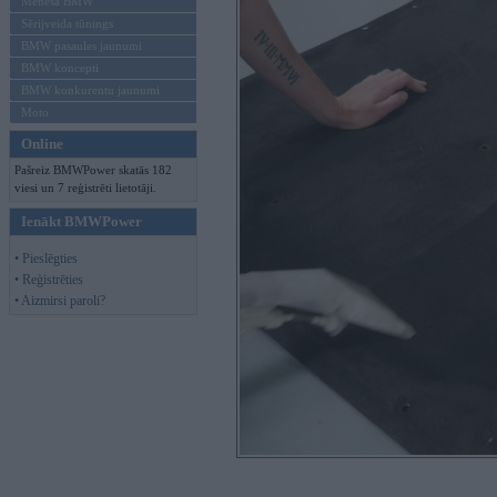
Mēneša BMW
Sērijveida tūnings
BMW pasaules jaunumi
BMW koncepti
BMW konkurentu jaunumi
Moto
Online
Pašreiz BMWPower skatās 182
viesi un 7 reģistrēti lietotāji.
Ienākt BMWPower
• Pieslēgties
• Reģistrēties
• Aizmirsi paroli?