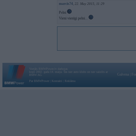
marcis74
,
22. May 2015, 11:29
Pelni
Vieni vienīgi pelni...
Vortāls BMWPower.lv darbojas
kopš 2002. gada 14. maija. Tas nav auto klubs un nav saistīts ar
Galvena
|
Fo
BMW AG.
Par BMWPower
|
Kontakti
|
Reklāma