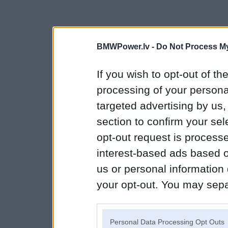
BMWPower.lv -
Do Not Process My
If you wish to opt-out of the
processing of your personal
targeted advertising by us
section to confirm your sel
opt-out request is proces
interest-based ads based o
us or personal information d
your opt-out. You may separ
disclosure of your personal
IAB’s list of downstream pa
Personal Data Processing Opt Outs