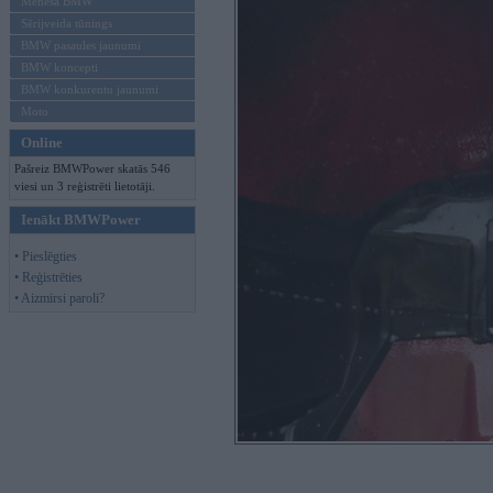
Mēneša BMW
Sērijveida tūnings
BMW pasaules jaunumi
BMW koncepti
BMW konkurentu jaunumi
Moto
Online
Pašreiz BMWPower skatās 546
viesi un 3 reģistrēti lietotāji.
Ienākt BMWPower
• Pieslēgties
• Reģistrēties
• Aizmirsi paroli?