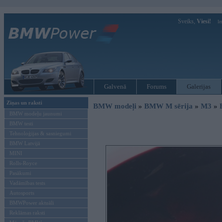
Sveiks,
Viesi!
Ie
Galvenā
Forums
Galerijas
Ziņas un raksti
BMW modeļi
»
BMW M sērija
»
M3
»
BMW modeļu jaunumi
BMW testi
Tehnoloģijas & sasniegumi
BMW Latvijā
MINI
Rolls-Royce
Pasākumi
Vadāmības tests
Autosports
BMWPower aktuāli
Reklāmas raksti