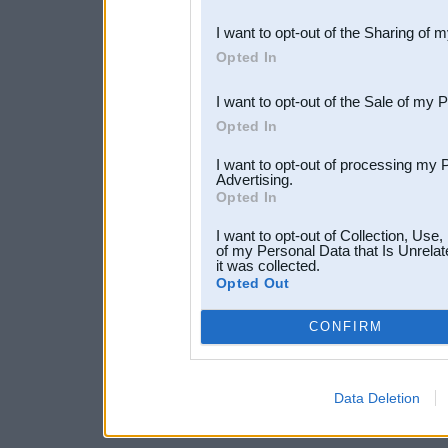
also be disclosed by us to 
I want to opt-out of the Sharing of 
Downstream Participants
th
Opted In
third parties.
I want to opt-out of the Sale of my 
Opted In
I want to opt-out of processing my 
Advertising.
Opted In
I want to opt-out of Collection, Use
of my Personal Data that Is Unrelat
it was collected.
Opted Out
CONFIRM
Data Deletion