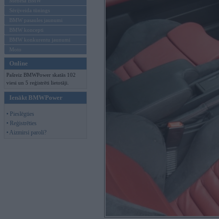
Mēneša BMW
Sērijveida tūnings
BMW pasaules jaunumi
BMW koncepti
BMW konkurentu jaunumi
Moto
Online
Pašreiz BMWPower skatās 102
viesi un 5 reģistrēti lietotāji.
Ienākt BMWPower
• Pieslēgties
• Reģistrēties
• Aizmirsi paroli?