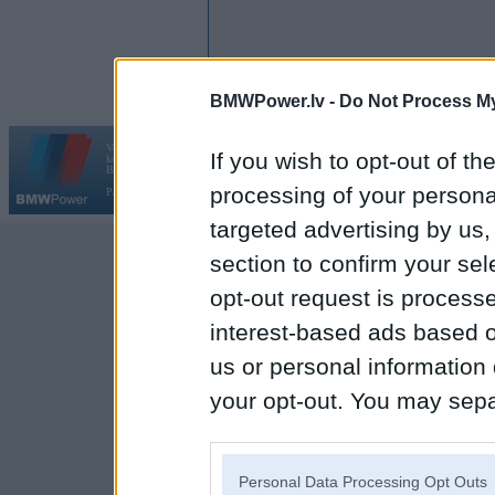
BMWPower.lv -
Do Not Process My
Vortāls BMWPower.lv darbojas
If you wish to opt-out of the
kopš 2002. gada 14. maija. Tas nav auto klubs un nav saistīts ar
Galvena
|
Fo
BMW AG.
processing of your personal
Par BMWPower
|
Kontakti
|
Reklāma
targeted advertising by us
section to confirm your sel
opt-out request is proces
interest-based ads based o
us or personal information d
your opt-out. You may separ
disclosure of your personal
IAB’s list of downstream pa
Personal Data Processing Opt Outs