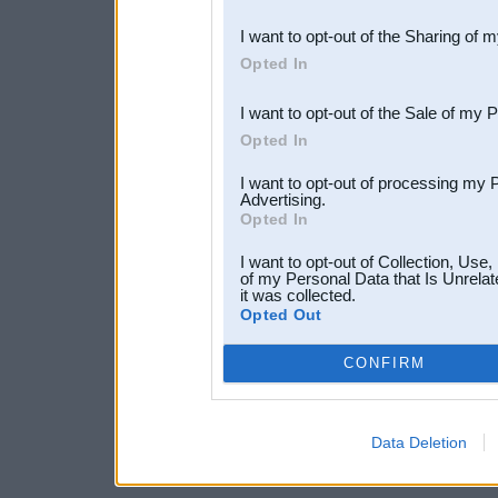
also be disclosed by us to 
I want to opt-out of the Sharing of 
Downstream Participants
th
Opted In
third parties.
I want to opt-out of the Sale of my 
Opted In
I want to opt-out of processing my 
Advertising.
Opted In
I want to opt-out of Collection, Use
of my Personal Data that Is Unrelat
it was collected.
Opted Out
CONFIRM
Data Deletion