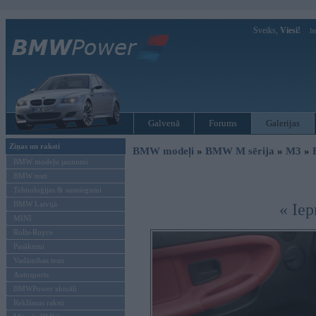
Sveiks,
Viesi!
Ie
Galvenā
Forums
Galerijas
Ziņas un raksti
BMW modeļi
»
BMW M sērija
»
M3
»
BMW modeļu jaunumi
BMW testi
Tehnoloģijas & sasniegumi
BMW Latvijā
« Iep
MINI
Rolls-Royce
Pasākumi
Vadāmības tests
Autosports
BMWPower aktuāli
Reklāmas raksti