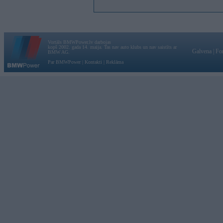
Vortāls BMWPower.lv darbojas
kopš 2002. gada 14. maija. Tas nav auto klubs un nav saistīts ar
Galvena
|
Fo
BMW AG.
Par BMWPower
|
Kontakti
|
Reklāma