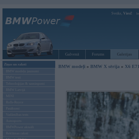
Sveiks,
Viesi!
Ie
Galvenā
Forums
Galerijas
Ziņas un raksti
BMW modeļi
»
BMW X sērija
»
X6 E7
BMW modeļu jaunumi
BMW testi
Tehnoloģijas & sasniegumi
BMW Latvijā
MINI
Rolls-Royce
Pasākumi
Vadāmības tests
Autosports
BMWPower aktuāli
Reklāmas raksti