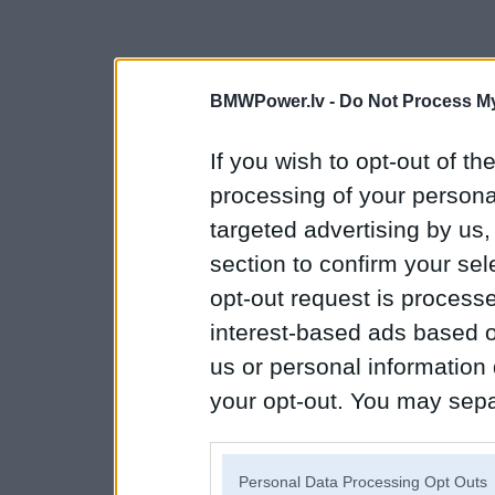
BMWPower.lv -
Do Not Process My
If you wish to opt-out of the
processing of your personal
targeted advertising by us
section to confirm your sel
opt-out request is proces
interest-based ads based o
us or personal information d
your opt-out. You may separ
disclosure of your personal
IAB’s list of downstream pa
Personal Data Processing Opt Outs