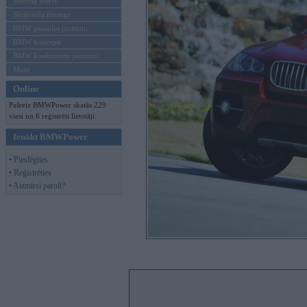
Mēneša BMW
Sērijveida tūnings
BMW pasaules jaunumi
BMW koncepti
BMW konkurentu jaunumi
Moto
Online
Pašreiz BMWPower skatās 229
viesi un 6 reģistrēti lietotāji.
Ienākt BMWPower
• Pieslēgties
• Reģistrēties
• Aizmirsi paroli?