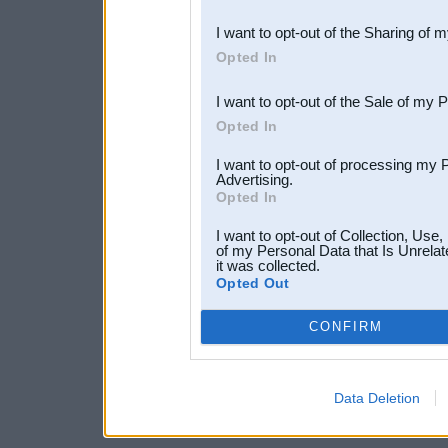
also be disclosed by us to 
I want to opt-out of the Sharing of 
Downstream Participants
th
Opted In
third parties.
I want to opt-out of the Sale of my 
Opted In
I want to opt-out of processing my 
Advertising.
Opted In
I want to opt-out of Collection, Use
of my Personal Data that Is Unrelat
it was collected.
Opted Out
CONFIRM
Data Deletion