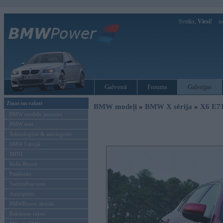
Sveiks,
Viesi!
Ie
Galvenā
Forums
Galerijas
Ziņas un raksti
BMW modeļi
»
BMW X sērija
»
X6 E7
BMW modeļu jaunumi
BMW testi
Tehnoloģijas & sasniegumi
BMW Latvijā
MINI
Rolls-Royce
Pasākumi
Vadāmības tests
Autosports
BMWPower aktuāli
Reklāmas raksti