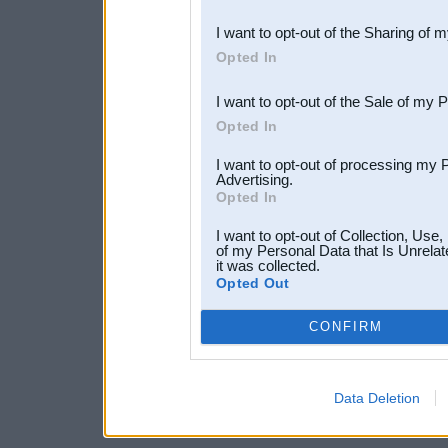
also be disclosed by us to 
I want to opt-out of the Sharing of 
Downstream Participants
th
Opted In
third parties.
I want to opt-out of the Sale of my 
Opted In
I want to opt-out of processing my 
Advertising.
Opted In
I want to opt-out of Collection, Use
of my Personal Data that Is Unrelat
it was collected.
Opted Out
CONFIRM
Data Deletion