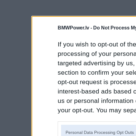
BMWPower.lv -
Do Not Process My
If you wish to opt-out of the
processing of your personal
targeted advertising by us
section to confirm your sel
opt-out request is proces
interest-based ads based o
us or personal information d
your opt-out. You may separ
disclosure of your personal
IAB’s list of downstream pa
Personal Data Processing Opt Outs