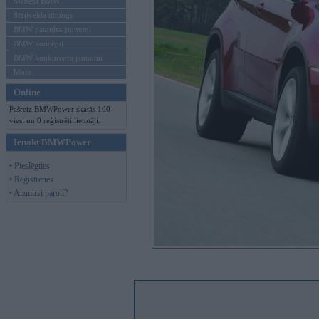
Mēneša BMW
Sērijveida tūnings
BMW pasaules jaunumi
BMW koncepti
BMW konkurentu jaunumi
Moto
Online
Pašreiz BMWPower skatās 100
viesi un 0 reģistrēti lietotāji.
Ienākt BMWPower
• Pieslēgties
• Reģistrēties
• Aizmirsi paroli?