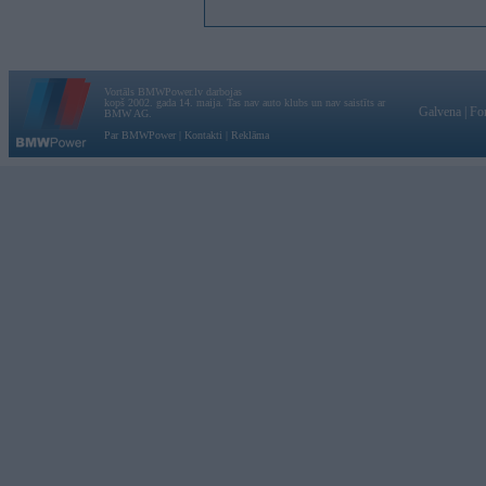
Vortāls BMWPower.lv darbojas
kopš 2002. gada 14. maija. Tas nav auto klubs un nav saistīts ar
Galvena
|
Fo
BMW AG.
Par BMWPower
|
Kontakti
|
Reklāma