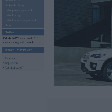
Mēneša BMW
Sērijveida tūnings
BMW pasaules jaunumi
BMW koncepti
BMW konkurentu jaunumi
Moto
Online
Pašreiz BMWPower skatās 163
viesi un 7 reģistrēti lietotāji.
Ienākt BMWPower
• Pieslēgties
• Reģistrēties
• Aizmirsi paroli?