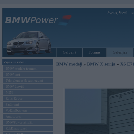
Sveiks,
Viesi!
Ie
Galvenā
Forums
Galerijas
Ziņas un raksti
BMW modeļi
»
BMW X sērija
»
X6 E7
BMW modeļu jaunumi
BMW testi
Tehnoloģijas & sasniegumi
BMW Latvijā
MINI
Rolls-Royce
Pasākumi
Vadāmības tests
Autosports
BMWPower aktuāli
Reklāmas raksti