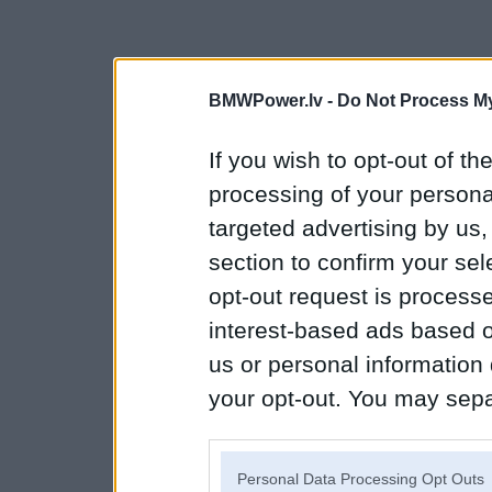
BMWPower.lv -
Do Not Process My
If you wish to opt-out of the
processing of your personal
targeted advertising by us
section to confirm your sel
opt-out request is proces
interest-based ads based o
us or personal information d
your opt-out. You may separ
disclosure of your personal
IAB’s list of downstream pa
Personal Data Processing Opt Outs