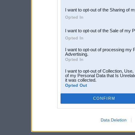
also be disclosed by us to 
I want to opt-out of the Sharing of 
Downstream Participants
th
Opted In
third parties.
I want to opt-out of the Sale of my 
Opted In
I want to opt-out of processing my 
Advertising.
Opted In
I want to opt-out of Collection, Use
of my Personal Data that Is Unrelat
it was collected.
Opted Out
CONFIRM
Data Deletion