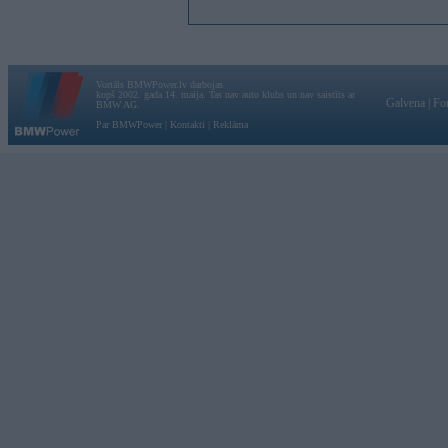
Vortāls BMWPower.lv darbojas
kopš 2002. gada 14. maija. Tas nav auto klubs un nav saistīts ar
Galvena
|
Fo
BMW AG.
Par BMWPower
|
Kontakti
|
Reklāma