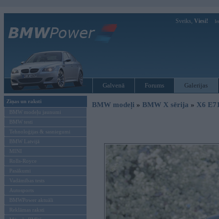
Sveiks,
Viesi!
Ie
Galvenā
Forums
Galerijas
Ziņas un raksti
BMW modeļi
»
BMW X sērija
»
X6 E7
BMW modeļu jaunumi
BMW testi
Tehnoloģijas & sasniegumi
BMW Latvijā
MINI
Rolls-Royce
Pasākumi
Vadāmības tests
Autosports
BMWPower aktuāli
Reklāmas raksti