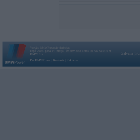
Vortāls BMWPower.lv darbojas
kopš 2002. gada 14. maija. Tas nav auto klubs un nav saistīts ar
Galvena
|
Fo
BMW AG.
Par BMWPower
|
Kontakti
|
Reklāma