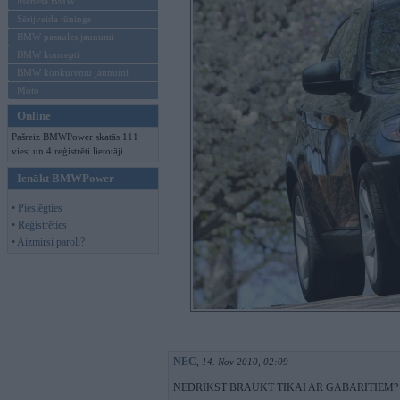
Mēneša BMW
Sērijveida tūnings
BMW pasaules jaunumi
BMW koncepti
BMW konkurentu jaunumi
Moto
Online
Pašreiz BMWPower skatās 111
viesi un 4 reģistrēti lietotāji.
Ienākt BMWPower
• Pieslēgties
• Reģistrēties
• Aizmirsi paroli?
NEC
,
14. Nov 2010, 02:09
NEDRIKST BRAUKT TIKAI AR GABARITIEM?