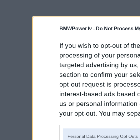
BMWPower.lv -
Do Not Process My
If you wish to opt-out of the
processing of your personal
targeted advertising by us
section to confirm your sel
opt-out request is proces
interest-based ads based o
us or personal information d
your opt-out. You may separ
disclosure of your personal
IAB’s list of downstream pa
Personal Data Processing Opt Outs