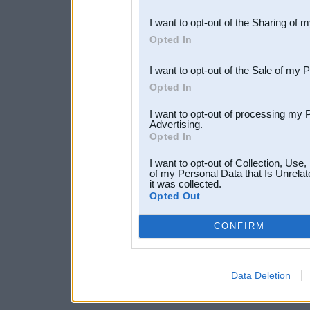
also be disclosed by us to 
I want to opt-out of the Sharing of 
Downstream Participants
th
Opted In
third parties.
I want to opt-out of the Sale of my 
Opted In
I want to opt-out of processing my 
Advertising.
Opted In
I want to opt-out of Collection, Use
of my Personal Data that Is Unrelat
it was collected.
Opted Out
CONFIRM
Data Deletion