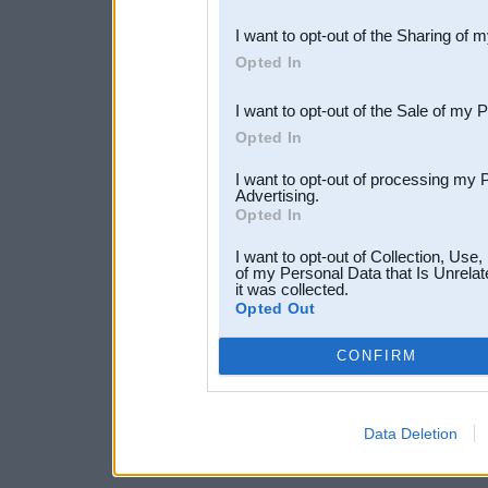
also be disclosed by us to 
I want to opt-out of the Sharing of 
Downstream Participants
th
Opted In
third parties.
I want to opt-out of the Sale of my 
Opted In
I want to opt-out of processing my 
Advertising.
Opted In
I want to opt-out of Collection, Use
of my Personal Data that Is Unrelat
it was collected.
Opted Out
CONFIRM
Data Deletion