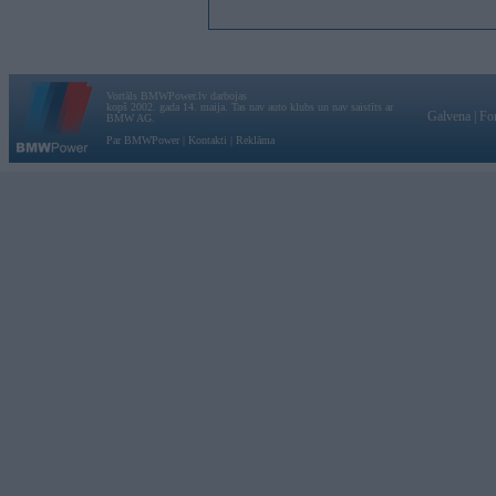
Vortāls BMWPower.lv darbojas
kopš 2002. gada 14. maija. Tas nav auto klubs un nav saistīts ar
Galvena
|
Fo
BMW AG.
Par BMWPower
|
Kontakti
|
Reklāma