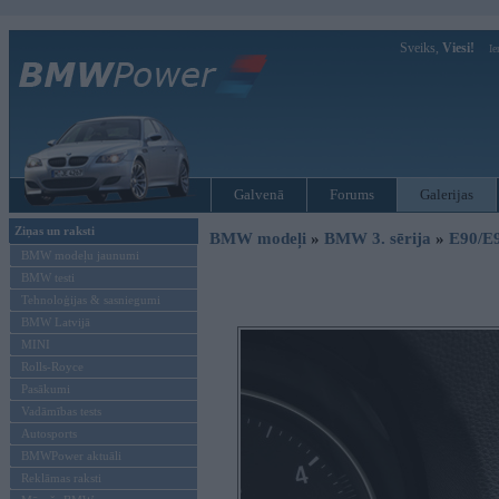
Sveiks,
Viesi!
Ie
Galvenā
Forums
Galerijas
Ziņas un raksti
BMW modeļi
»
BMW 3. sērija
»
E90/E
BMW modeļu jaunumi
BMW testi
Tehnoloģijas & sasniegumi
BMW Latvijā
MINI
Rolls-Royce
Pasākumi
Vadāmības tests
Autosports
BMWPower aktuāli
Reklāmas raksti