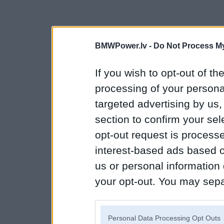
BMWPower.lv -
Do Not Process My
If you wish to opt-out of the
processing of your personal
targeted advertising by us
section to confirm your sel
opt-out request is proces
interest-based ads based o
us or personal information d
your opt-out. You may separ
disclosure of your personal
IAB’s list of downstream pa
Personal Data Processing Opt Outs