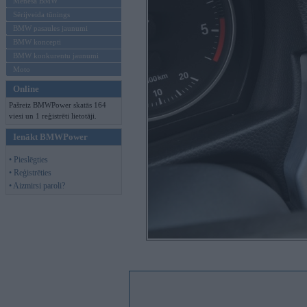
Mēneša BMW
Sērijveida tūnings
BMW pasaules jaunumi
BMW koncepti
BMW konkurentu jaunumi
Moto
Online
Pašreiz BMWPower skatās 164
viesi un 1 reģistrēti lietotāji.
Ienākt BMWPower
• Pieslēgties
• Reģistrēties
• Aizmirsi paroli?