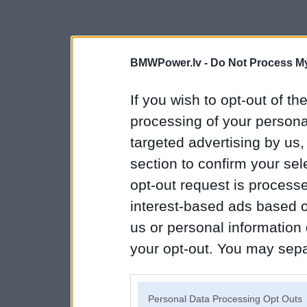
BMWPower.lv -
Do Not Process My
If you wish to opt-out of the
processing of your personal
targeted advertising by us
section to confirm your sel
opt-out request is proces
interest-based ads based o
us or personal information d
your opt-out. You may separ
disclosure of your personal
IAB’s list of downstream pa
Personal Data Processing Opt Outs