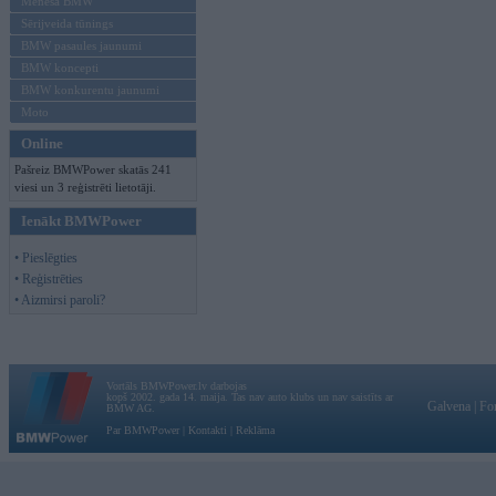
Mēneša BMW
Sērijveida tūnings
BMW pasaules jaunumi
BMW koncepti
BMW konkurentu jaunumi
Moto
Online
Pašreiz BMWPower skatās 241
viesi un 3 reģistrēti lietotāji.
Ienākt BMWPower
• Pieslēgties
• Reģistrēties
• Aizmirsi paroli?
Vortāls BMWPower.lv darbojas
kopš 2002. gada 14. maija. Tas nav auto klubs un nav saistīts ar
Galvena
|
Fo
BMW AG.
Par BMWPower
|
Kontakti
|
Reklāma