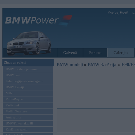
Sveiks,
Viesi!
Ie
Galvenā
Forums
Galerijas
Ziņas un raksti
BMW modeļi
»
BMW 3. sērija
»
E90/E
BMW modeļu jaunumi
BMW testi
Tehnoloģijas & sasniegumi
BMW Latvijā
MINI
Rolls-Royce
Pasākumi
Vadāmības tests
Autosports
BMWPower aktuāli
Reklāmas raksti