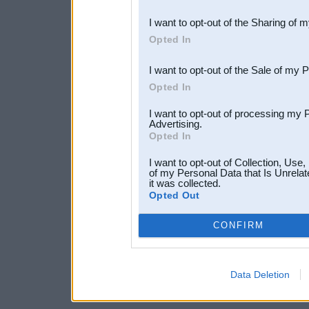
also be disclosed by us to 
I want to opt-out of the Sharing of 
Downstream Participants
th
Opted In
third parties.
I want to opt-out of the Sale of my 
Opted In
I want to opt-out of processing my 
Advertising.
Opted In
I want to opt-out of Collection, Use
of my Personal Data that Is Unrelat
it was collected.
Opted Out
CONFIRM
Data Deletion