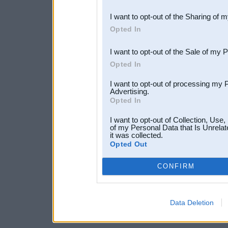
also be disclosed by us to 
I want to opt-out of the Sharing of 
Downstream Participants
th
Opted In
third parties.
I want to opt-out of the Sale of my 
Opted In
I want to opt-out of processing my 
Advertising.
Opted In
I want to opt-out of Collection, Use
of my Personal Data that Is Unrelat
it was collected.
Opted Out
CONFIRM
Data Deletion