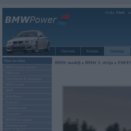
Sveiks,
Viesi!
Ie
Galvenā
Forums
Galerijas
Ziņas un raksti
BMW modeļi
»
BMW 3. sērija
»
E90/E
BMW modeļu jaunumi
BMW testi
Tehnoloģijas & sasniegumi
BMW Latvijā
MINI
Rolls-Royce
Pasākumi
Vadāmības tests
Autosports
BMWPower aktuāli
Reklāmas raksti