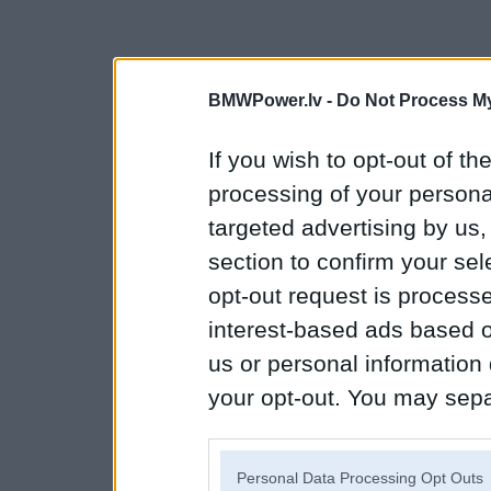
BMWPower.lv -
Do Not Process My
If you wish to opt-out of the
processing of your personal
targeted advertising by us
section to confirm your sel
opt-out request is proces
interest-based ads based o
us or personal information d
your opt-out. You may separ
disclosure of your personal
IAB’s list of downstream pa
Personal Data Processing Opt Outs