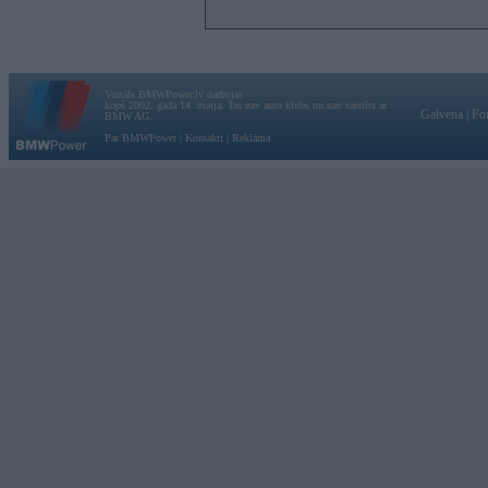
Vortāls BMWPower.lv darbojas
kopš 2002. gada 14. maija. Tas nav auto klubs un nav saistīts ar
Galvena
|
Fo
BMW AG.
Par BMWPower
|
Kontakti
|
Reklāma