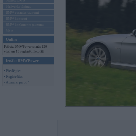
Mēneša BMW
Sērijveida tūnings
BMW pasaules jaunumi
BMW koncepti
BMW konkurentu jaunumi
Moto
Online
Pašreiz BMWPower skatās 130
viesi un 13 reģistrēti lietotāji.
Ienākt BMWPower
• Pieslēgties
• Reģistrēties
• Aizmirsi paroli?