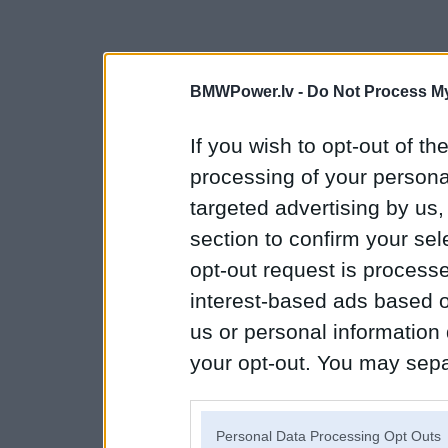
BMWPower.lv -
Do Not Process My
If you wish to opt-out of the
processing of your personal
targeted advertising by us
section to confirm your sel
opt-out request is proces
interest-based ads based o
us or personal information d
your opt-out. You may separ
disclosure of your personal
IAB’s list of downstream pa
Personal Data Processing Opt Outs