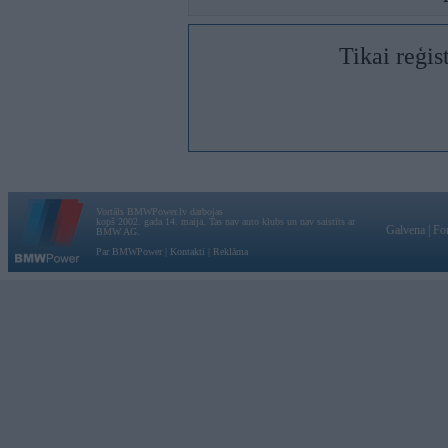
Tikai reģis
Vortāls BMWPower.lv darbojas
kopš 2002. gada 14. maija. Tas nav auto klubs un nav saistīts ar
Galvena
|
Fo
BMW AG.
Par BMWPower
|
Kontakti
|
Reklāma