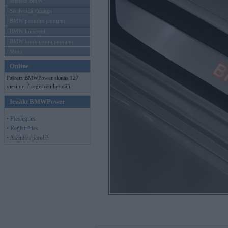
Mēneša BMW
Sērijveida tūnings
BMW pasaules jaunumi
BMW koncepti
BMW konkurentu jaunumi
Moto
Online
Pašreiz BMWPower skatās 127
viesi un 7 reģistrēti lietotāji.
Ienākt BMWPower
• Pieslēgties
• Reģistrēties
• Aizmirsi paroli?