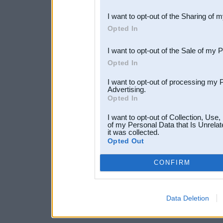
also be disclosed by us to 
I want to opt-out of the Sharing of 
Downstream Participants
th
Opted In
third parties.
I want to opt-out of the Sale of my 
Opted In
I want to opt-out of processing my 
Advertising.
Opted In
I want to opt-out of Collection, Use
of my Personal Data that Is Unrelat
it was collected.
Opted Out
CONFIRM
Data Deletion