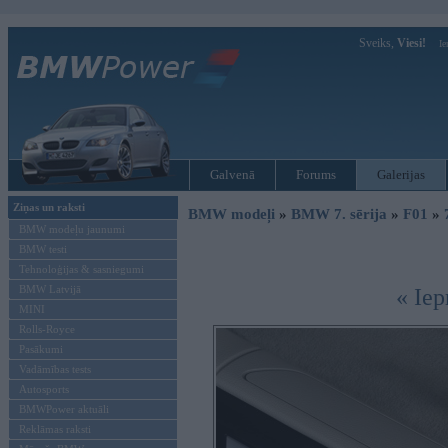
Sveiks,
Viesi!
Ie
Galvenā
Forums
Galerijas
Ziņas un raksti
BMW modeļi
»
BMW 7. sērija
»
F01
»
BMW modeļu jaunumi
BMW testi
Tehnoloģijas & sasniegumi
BMW Latvijā
« Iep
MINI
Rolls-Royce
Pasākumi
Vadāmības tests
Autosports
BMWPower aktuāli
Reklāmas raksti