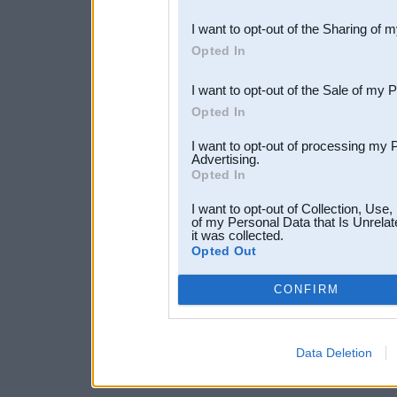
also be disclosed by us to 
I want to opt-out of the Sharing of 
Downstream Participants
th
Opted In
third parties.
I want to opt-out of the Sale of my 
Opted In
I want to opt-out of processing my 
Advertising.
Opted In
I want to opt-out of Collection, Use
of my Personal Data that Is Unrelat
it was collected.
Opted Out
CONFIRM
Data Deletion