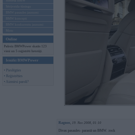
Mēneša BMW
Sērijveida tūnings
BMW pasaules jaunumi
BMW koncepti
BMW konkurentu jaunumi
Moto
Online
Pašreiz BMWPower skatās 123
viesi un 5 reģistrēti lietotāji.
Ienākt BMWPower
• Pieslēgties
• Reģistrēties
• Aizmirsi paroli?
Ragnos
,
19. Nov 2008, 01:10
Divas pasaules- parastā un BMW. :rock