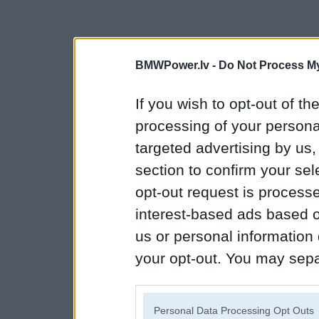
BMWPower.lv -
Do Not Process My
If you wish to opt-out of the
processing of your personal
targeted advertising by us
section to confirm your sel
opt-out request is proces
interest-based ads based o
us or personal information d
your opt-out. You may separ
disclosure of your personal
IAB’s list of downstream pa
Personal Data Processing Opt Outs