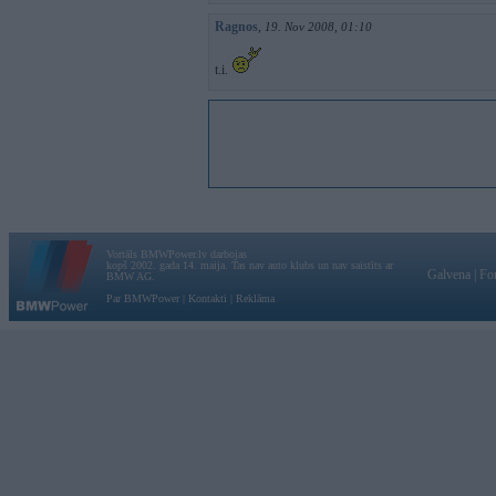
Ragnos
,
19. Nov 2008, 01:10
t.i.
Vortāls BMWPower.lv darbojas
kopš 2002. gada 14. maija. Tas nav auto klubs un nav saistīts ar
Galvena
|
Fo
BMW AG.
Par BMWPower
|
Kontakti
|
Reklāma