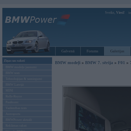
Sveiks,
Viesi!
Ie
Galvenā
Forums
Galerijas
Ziņas un raksti
BMW modeļi
»
BMW 7. sērija
»
F01
»
BMW modeļu jaunumi
BMW testi
Tehnoloģijas & sasniegumi
BMW Latvijā
MINI
Rolls-Royce
Pasākumi
Vadāmības tests
Autosports
BMWPower aktuāli
Reklāmas raksti