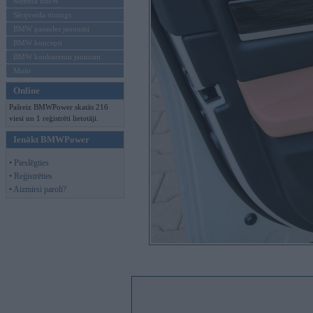
Mēneša BMW
Sērijveida tūnings
BMW pasaules jaunumi
BMW koncepti
BMW konkurentu jaunumi
Moto
Online
Pašreiz BMWPower skatās 216
viesi un 1 reģistrēti lietotāji.
Ienākt BMWPower
• Pieslēgties
• Reģistrēties
• Aizmirsi paroli?