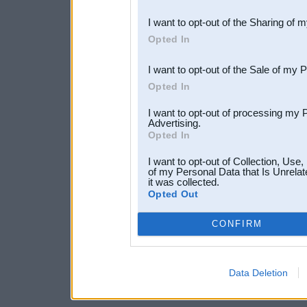
also be disclosed by us to 
I want to opt-out of the Sharing of 
Downstream Participants
th
Opted In
third parties.
I want to opt-out of the Sale of my 
Opted In
I want to opt-out of processing my 
Advertising.
Opted In
I want to opt-out of Collection, Use
of my Personal Data that Is Unrelat
it was collected.
Opted Out
CONFIRM
Data Deletion