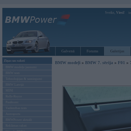
Sveiks,
Viesi!
Ie
Galvenā
Forums
Galerijas
Ziņas un raksti
BMW modeļi
»
BMW 7. sērija
»
F01
»
BMW modeļu jaunumi
BMW testi
Tehnoloģijas & sasniegumi
BMW Latvijā
MINI
Rolls-Royce
Pasākumi
Vadāmības tests
Autosports
BMWPower aktuāli
Reklāmas raksti