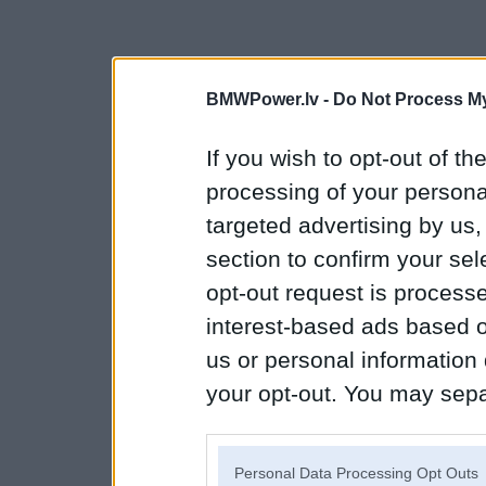
BMWPower.lv -
Do Not Process My
If you wish to opt-out of the
processing of your personal
targeted advertising by us
section to confirm your sel
opt-out request is proces
interest-based ads based o
us or personal information d
your opt-out. You may separ
disclosure of your personal
IAB’s list of downstream pa
Personal Data Processing Opt Outs