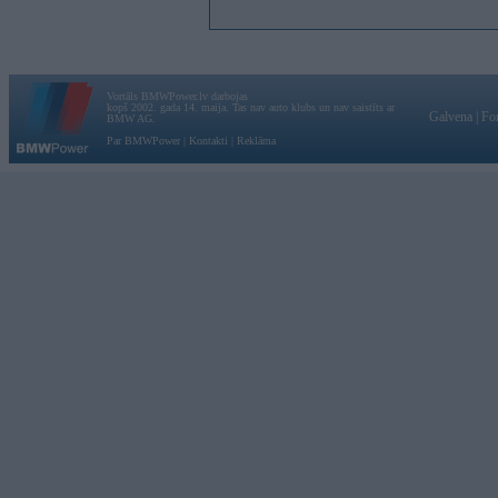
Vortāls BMWPower.lv darbojas
kopš 2002. gada 14. maija. Tas nav auto klubs un nav saistīts ar
Galvena
|
Fo
BMW AG.
Par BMWPower
|
Kontakti
|
Reklāma