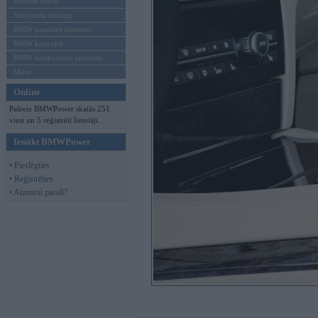
Mēneša BMW
Sērijveida tūnings
BMW pasaules jaunumi
BMW koncepti
BMW konkurentu jaunumi
Moto
Online
Pašreiz BMWPower skatās 251
viesi un 5 reģistrēti lietotāji.
Ienākt BMWPower
• Pieslēgties
• Reģistrēties
• Aizmirsi paroli?