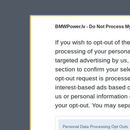
BMWPower.lv -
Do Not Process My
If you wish to opt-out of the
processing of your personal
targeted advertising by us
section to confirm your sel
opt-out request is proces
interest-based ads based o
us or personal information d
your opt-out. You may separ
disclosure of your personal
IAB’s list of downstream pa
Personal Data Processing Opt Outs