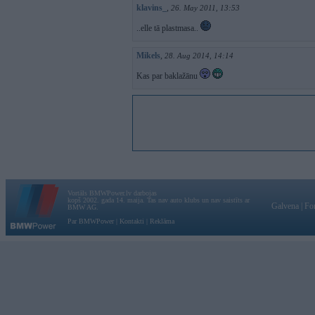
klavins_
,
26. May 2011, 13:53
..elle tā plastmasa..
Mikels
,
28. Aug 2014, 14:14
Kas par baklažānu
Vortāls BMWPower.lv darbojas
kopš 2002. gada 14. maija. Tas nav auto klubs un nav saistīts ar
Galvena
|
Fo
BMW AG.
Par BMWPower
|
Kontakti
|
Reklāma