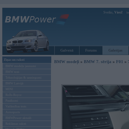
Sveiks,
Viesi!
Ie
Galvenā
Forums
Galerijas
Ziņas un raksti
BMW modeļi
»
BMW 7. sērija
»
F01
»
BMW modeļu jaunumi
BMW testi
Tehnoloģijas & sasniegumi
BMW Latvijā
MINI
Rolls-Royce
Pasākumi
Vadāmības tests
Autosports
BMWPower aktuāli
Reklāmas raksti