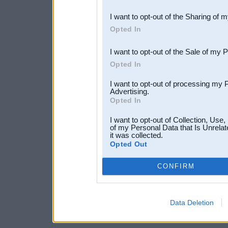
also be disclosed by us to 
I want to opt-out of the Sharing of 
Downstream Participants
th
Opted In
third parties.
I want to opt-out of the Sale of my 
Opted In
I want to opt-out of processing my 
Advertising.
Opted In
I want to opt-out of Collection, Use
of my Personal Data that Is Unrelat
it was collected.
Opted Out
CONFIRM
Data Deletion