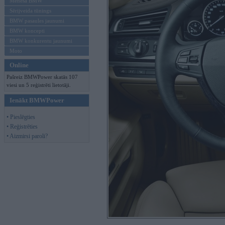
Mēneša BMW
Sērijveida tūnings
BMW pasaules jaunumi
BMW koncepti
BMW konkurentu jaunumi
Moto
Online
Pašreiz BMWPower skatās 107
viesi un 5 reģistrēti lietotāji.
Ienākt BMWPower
• Pieslēgties
• Reģistrēties
• Aizmirsi paroli?