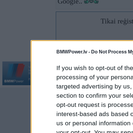
Google..
Tikai reģis
BMWPower.lv -
Do Not Process My
If you wish to opt-out of the
Vortāls BMWPower.lv darbojas
kopš 2002. gada 14. maija. Tas nav auto klubs un nav saistīts ar
Galvena
|
Fo
BMW AG.
processing of your personal
Par BMWPower
|
Kontakti
|
Reklāma
targeted advertising by us
section to confirm your sel
opt-out request is proces
interest-based ads based o
us or personal information d
your opt-out. You may separ