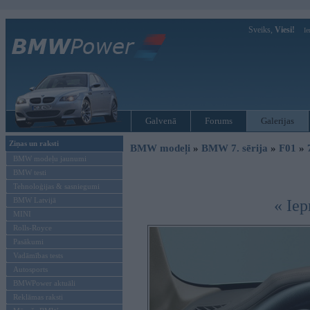
Sveiks,
Viesi!
Ie
Galvenā
Forums
Galerijas
Ziņas un raksti
BMW modeļi
»
BMW 7. sērija
»
F01
»
BMW modeļu jaunumi
BMW testi
Tehnoloģijas & sasniegumi
BMW Latvijā
« Iep
MINI
Rolls-Royce
Pasākumi
Vadāmības tests
Autosports
BMWPower aktuāli
Reklāmas raksti