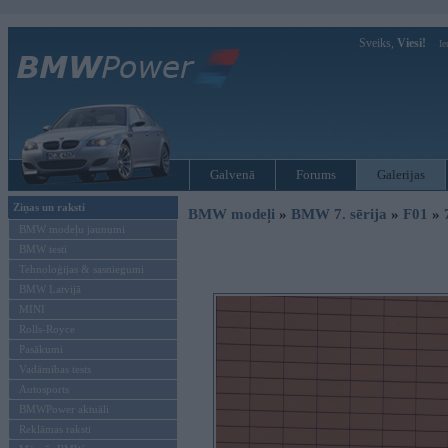
Sveiks,
Viesi!
Ie
Galvenā
Forums
Galerijas
Ziņas un raksti
BMW modeļi
»
BMW 7. sērija
»
F01
»
BMW modeļu jaunumi
BMW testi
Tehnoloģijas & sasniegumi
BMW Latvijā
MINI
Rolls-Royce
Pasākumi
Vadāmības tests
Autosports
BMWPower aktuāli
Reklāmas raksti