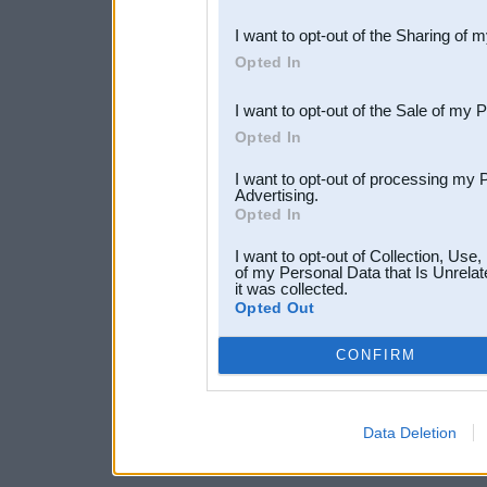
also be disclosed by us to 
I want to opt-out of the Sharing of 
Downstream Participants
th
Opted In
third parties.
I want to opt-out of the Sale of my 
Opted In
I want to opt-out of processing my 
Advertising.
Opted In
I want to opt-out of Collection, Use
of my Personal Data that Is Unrelat
it was collected.
Opted Out
CONFIRM
Data Deletion