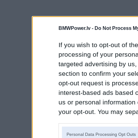
BMWPower.lv -
Do Not Process My
If you wish to opt-out of the
processing of your personal
targeted advertising by us
section to confirm your sel
opt-out request is proces
interest-based ads based o
us or personal information d
your opt-out. You may separ
disclosure of your personal
IAB’s list of downstream pa
Personal Data Processing Opt Outs