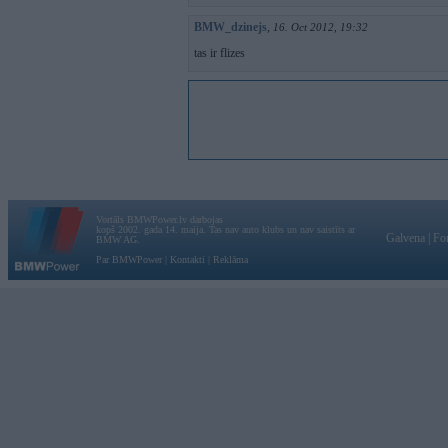
BMW_dzinejs
,
16. Oct 2012, 19:32
tas ir flizes
Vortāls BMWPower.lv darbojas
kopš 2002. gada 14. maija. Tas nav auto klubs un nav saistīts ar
Galvena
|
Fo
BMW AG.
Par BMWPower
|
Kontakti
|
Reklāma