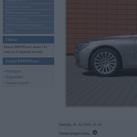
Mēneša BMW
Sērijveida tūnings
BMW pasaules jaunumi
BMW koncepti
BMW konkurentu jaunumi
Moto
Online
Pašreiz BMWPower skatās 141
viesi un 0 reģistrēti lietotāji.
Ienākt BMWPower
• Pieslēgties
• Reģistrēties
• Aizmirsi paroli?
nuncijs
,
10. Jul 2010, 15:16
Smuka ķieģeļu siena...