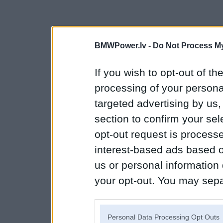
BMWPower.lv -
Do Not Process My
If you wish to opt-out of the
processing of your personal
targeted advertising by us
section to confirm your sel
opt-out request is proces
interest-based ads based o
us or personal information d
your opt-out. You may separ
disclosure of your personal
IAB’s list of downstream pa
Personal Data Processing Opt Outs