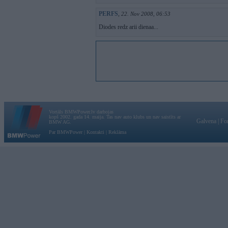
PERFS
,
22. Nov 2008, 06:53
Diodes redz arii dienaa...
Vortāls BMWPower.lv darbojas
kopš 2002. gada 14. maija. Tas nav auto klubs un nav saistīts ar
Galvena
|
Fo
BMW AG.
Par BMWPower
|
Kontakti
|
Reklāma