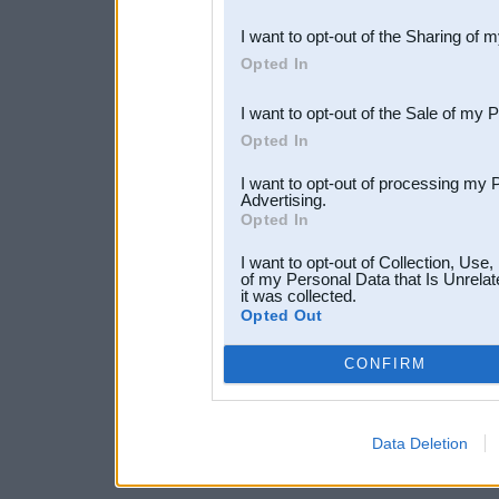
also be disclosed by us to 
I want to opt-out of the Sharing of 
Downstream Participants
th
Opted In
third parties.
I want to opt-out of the Sale of my 
Opted In
I want to opt-out of processing my 
Advertising.
Opted In
I want to opt-out of Collection, Use
of my Personal Data that Is Unrelat
it was collected.
Opted Out
CONFIRM
Data Deletion