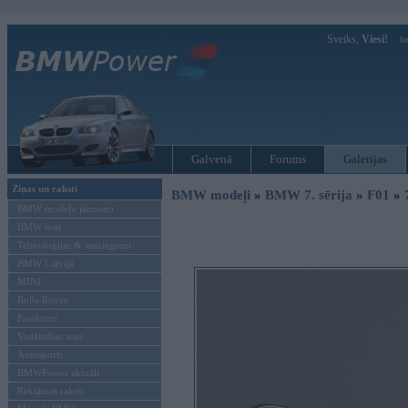
Sveiks,
Viesi!
Ie
Galvenā
Forums
Galerijas
Ziņas un raksti
BMW modeļi
»
BMW 7. sērija
»
F01
»
BMW modeļu jaunumi
BMW testi
Tehnoloģijas & sasniegumi
BMW Latvijā
MINI
Rolls-Royce
Pasākumi
Vadāmības tests
Autosports
BMWPower aktuāli
Reklāmas raksti