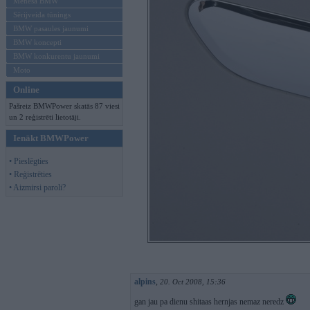
Mēneša BMW
Sērijveida tūnings
BMW pasaules jaunumi
BMW koncepti
BMW konkurentu jaunumi
Moto
Online
Pašreiz BMWPower skatās 87 viesi
un 2 reģistrēti lietotāji.
Ienākt BMWPower
• Pieslēgties
• Reģistrēties
• Aizmirsi paroli?
alpins
,
20. Oct 2008, 15:36
gan jau pa dienu shitaas hernjas nemaz neredz