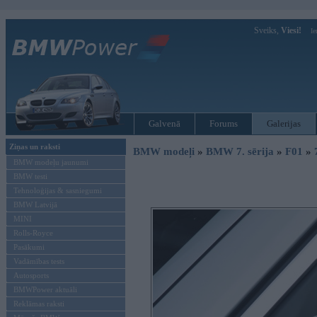
Sveiks,
Viesi!
Ie
Galvenā
Forums
Galerijas
Ziņas un raksti
BMW modeļi
»
BMW 7. sērija
»
F01
»
BMW modeļu jaunumi
BMW testi
Tehnoloģijas & sasniegumi
BMW Latvijā
MINI
Rolls-Royce
Pasākumi
Vadāmības tests
Autosports
BMWPower aktuāli
Reklāmas raksti