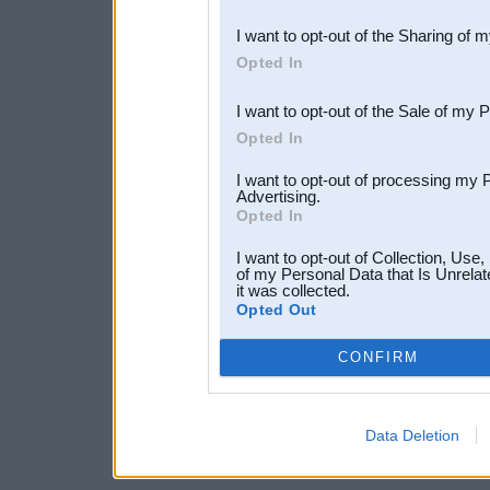
also be disclosed by us to 
I want to opt-out of the Sharing of 
Downstream Participants
th
Opted In
third parties.
I want to opt-out of the Sale of my 
Opted In
I want to opt-out of processing my 
Advertising.
Opted In
I want to opt-out of Collection, Use
of my Personal Data that Is Unrelat
it was collected.
Opted Out
CONFIRM
Data Deletion