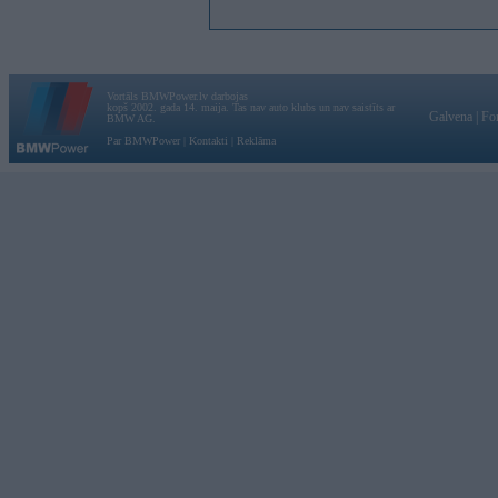
Vortāls BMWPower.lv darbojas
kopš 2002. gada 14. maija. Tas nav auto klubs un nav saistīts ar
Galvena
|
Fo
BMW AG.
Par BMWPower
|
Kontakti
|
Reklāma