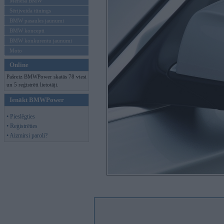
Mēneša BMW
Sērijveida tūnings
BMW pasaules jaunumi
BMW koncepti
BMW konkurentu jaunumi
Moto
Online
Pašreiz BMWPower skatās 78 viesi
un 5 reģistrēti lietotāji.
Ienākt BMWPower
• Pieslēgties
• Reģistrēties
• Aizmirsi paroli?