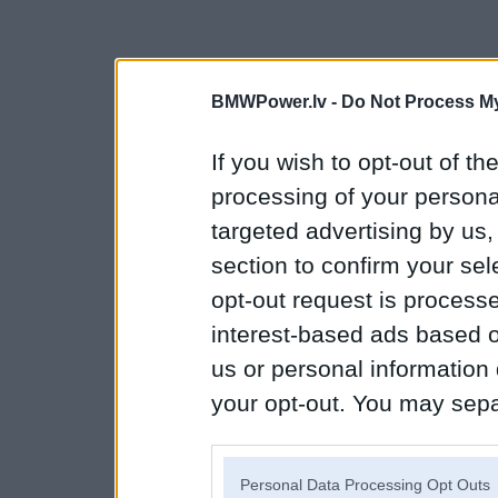
BMWPower.lv -
Do Not Process My
If you wish to opt-out of the
processing of your personal
targeted advertising by us
section to confirm your sel
opt-out request is proces
interest-based ads based o
us or personal information d
your opt-out. You may separ
disclosure of your personal
IAB’s list of downstream pa
Personal Data Processing Opt Outs