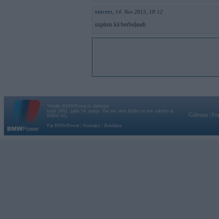
stucers
,
14. Nov 2015, 18:12
uzpūsts kā burbuļaudi
Vortāls BMWPower.lv darbojas
kopš 2002. gada 14. maija. Tas nav auto klubs un nav saistīts ar
Galvena
|
Fo
BMW AG.
Par BMWPower
|
Kontakti
|
Reklāma