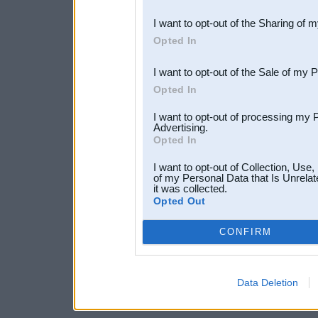
also be disclosed by us to 
I want to opt-out of the Sharing of 
Downstream Participants
th
Opted In
third parties.
I want to opt-out of the Sale of my 
Opted In
I want to opt-out of processing my 
Advertising.
Opted In
I want to opt-out of Collection, Use
of my Personal Data that Is Unrelat
it was collected.
Opted Out
CONFIRM
Data Deletion