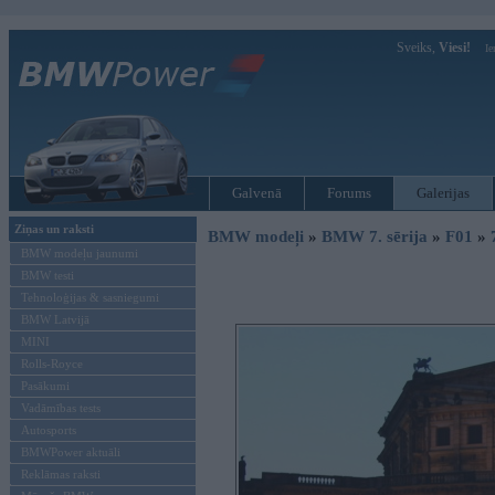
Sveiks,
Viesi!
Ie
Galvenā
Forums
Galerijas
Ziņas un raksti
BMW modeļi
»
BMW 7. sērija
»
F01
»
BMW modeļu jaunumi
BMW testi
Tehnoloģijas & sasniegumi
BMW Latvijā
MINI
Rolls-Royce
Pasākumi
Vadāmības tests
Autosports
BMWPower aktuāli
Reklāmas raksti