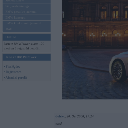
Mēneša BMW
Sērijveida tūnings
BMW pasaules jaunumi
BMW koncepti
BMW konkurentu jaunumi
Moto
Online
Pašreiz BMWPower skatās 170
viesi un 0 reģistrēti lietotāji.
Ienākt BMWPower
• Pieslēgties
• Reģistrēties
• Aizmirsi paroli?
defekc
,
20. Oct 2008, 17:24
nais!