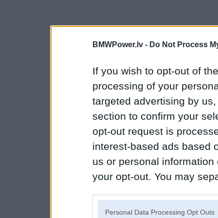
BMWPower.lv -
Do Not Process My
If you wish to opt-out of the
processing of your personal
targeted advertising by us
section to confirm your sel
opt-out request is proces
interest-based ads based o
us or personal information d
your opt-out. You may separ
disclosure of your personal
IAB’s list of downstream pa
Personal Data Processing Opt Outs