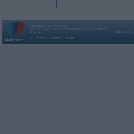
Vortāls BMWPower.lv darbojas
kopš 2002. gada 14. maija. Tas nav auto klubs un nav saistīts ar
Galvena
|
Fo
BMW AG.
Par BMWPower
|
Kontakti
|
Reklāma