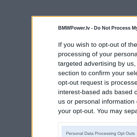
BMWPower.lv -
Do Not Process My
If you wish to opt-out of the
processing of your personal
targeted advertising by us
section to confirm your sel
opt-out request is proces
interest-based ads based o
us or personal information d
your opt-out. You may separ
disclosure of your personal
IAB’s list of downstream pa
Personal Data Processing Opt Outs