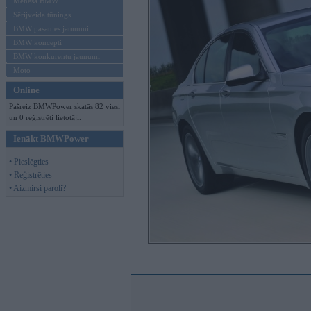
Mēneša BMW
Sērijveida tūnings
BMW pasaules jaunumi
BMW koncepti
BMW konkurentu jaunumi
Moto
Online
Pašreiz BMWPower skatās 82 viesi
un 0 reģistrēti lietotāji.
Ienākt BMWPower
• Pieslēgties
• Reģistrēties
• Aizmirsi paroli?