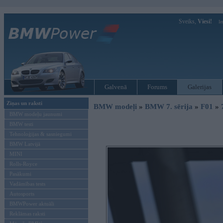
Sveiks,
Viesi!
Ie
Galvenā
Forums
Galerijas
Ziņas un raksti
BMW modeļi
»
BMW 7. sērija
»
F01
»
BMW modeļu jaunumi
BMW testi
Tehnoloģijas & sasniegumi
BMW Latvijā
MINI
Rolls-Royce
Pasākumi
Vadāmības tests
Autosports
BMWPower aktuāli
Reklāmas raksti