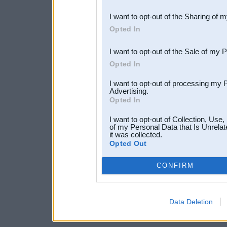
also be disclosed by us to 
I want to opt-out of the Sharing of 
Downstream Participants
th
Opted In
third parties.
I want to opt-out of the Sale of my 
Opted In
I want to opt-out of processing my 
Advertising.
Opted In
I want to opt-out of Collection, Use
of my Personal Data that Is Unrelat
it was collected.
Opted Out
CONFIRM
Data Deletion