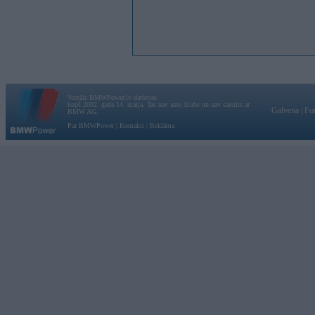
Vortāls BMWPower.lv darbojas
kopš 2002. gada 14. maija. Tas nav auto klubs un nav saistīts ar
Galvena
|
Fo
BMW AG.
Par BMWPower
|
Kontakti
|
Reklāma