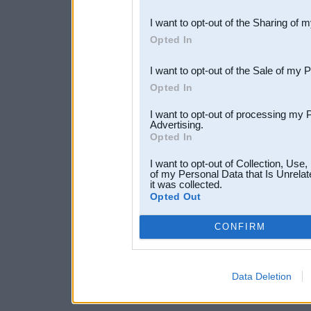
also be disclosed by us to 
I want to opt-out of the Sharing of 
Downstream Participants
th
Opted In
third parties.
I want to opt-out of the Sale of my 
Opted In
I want to opt-out of processing my 
Advertising.
Opted In
I want to opt-out of Collection, Use
of my Personal Data that Is Unrelat
it was collected.
Opted Out
CONFIRM
Data Deletion