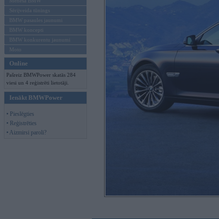
Mēneša BMW
Sērijveida tūnings
BMW pasaules jaunumi
BMW koncepti
BMW konkurentu jaunumi
Moto
Online
Pašreiz BMWPower skatās 284
viesi un 4 reģistrēti lietotāji.
Ienākt BMWPower
• Pieslēgties
• Reģistrēties
• Aizmirsi paroli?