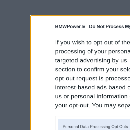
BMWPower.lv -
Do Not Process My
If you wish to opt-out of the
processing of your personal
targeted advertising by us
section to confirm your sel
opt-out request is proces
interest-based ads based o
us or personal information d
your opt-out. You may separ
disclosure of your personal
IAB’s list of downstream pa
Personal Data Processing Opt Outs