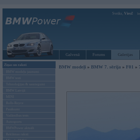
Sveiks,
Viesi!
Ie
Galvenā
Forums
Galerijas
Ziņas un raksti
BMW modeļi
»
BMW 7. sērija
»
F01
»
BMW modeļu jaunumi
BMW testi
Tehnoloģijas & sasniegumi
BMW Latvijā
MINI
Rolls-Royce
Pasākumi
Vadāmības tests
Autosports
BMWPower aktuāli
Reklāmas raksti