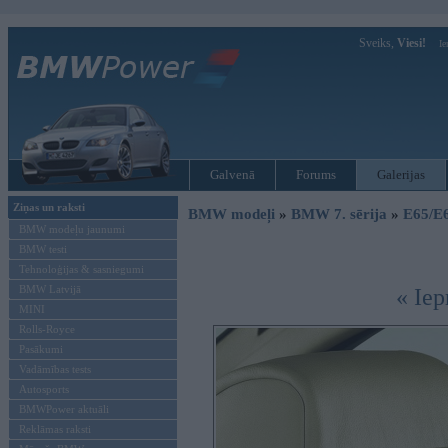
Sveiks,
Viesi!
Ie
Galvenā
Forums
Galerijas
Ziņas un raksti
BMW modeļi
»
BMW 7. sērija
»
E65/E
BMW modeļu jaunumi
BMW testi
Tehnoloģijas & sasniegumi
BMW Latvijā
« Iep
MINI
Rolls-Royce
Pasākumi
Vadāmības tests
Autosports
BMWPower aktuāli
Reklāmas raksti