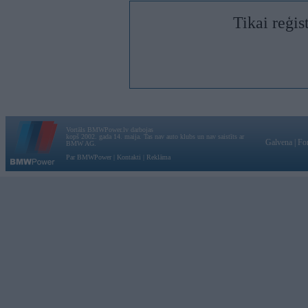
Tikai reģis
Vortāls BMWPower.lv darbojas
kopš 2002. gada 14. maija. Tas nav auto klubs un nav saistīts ar
Galvena
|
Fo
BMW AG.
Par BMWPower
|
Kontakti
|
Reklāma