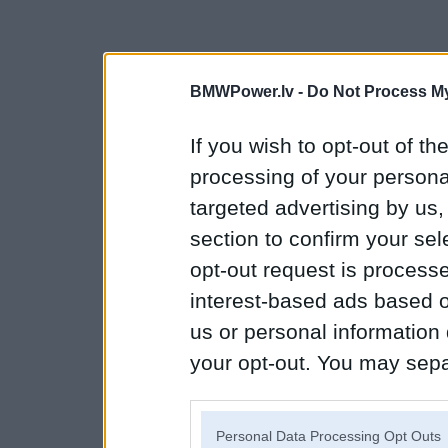
BMWPower.lv -
Do Not Process My
If you wish to opt-out of the
processing of your personal
targeted advertising by us
section to confirm your sel
opt-out request is proces
interest-based ads based o
us or personal information d
your opt-out. You may separ
disclosure of your personal
IAB’s list of downstream pa
Personal Data Processing Opt Outs