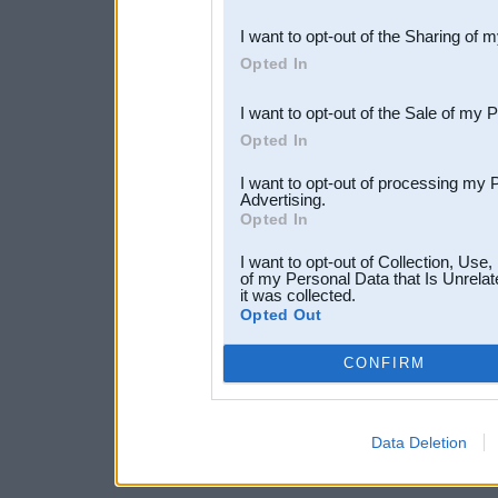
also be disclosed by us to 
I want to opt-out of the Sharing of 
Downstream Participants
th
Opted In
third parties.
I want to opt-out of the Sale of my 
Opted In
I want to opt-out of processing my 
Advertising.
Opted In
I want to opt-out of Collection, Use
of my Personal Data that Is Unrelat
it was collected.
Opted Out
CONFIRM
Data Deletion