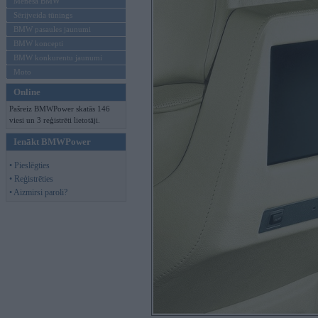
Mēneša BMW
Sērijveida tūnings
BMW pasaules jaunumi
BMW koncepti
BMW konkurentu jaunumi
Moto
Online
Pašreiz BMWPower skatās 146
viesi un 3 reģistrēti lietotāji.
Ienākt BMWPower
• Pieslēgties
• Reģistrēties
• Aizmirsi paroli?