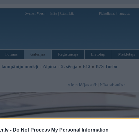
Sveiks,
Viesi!
|
Piektdiena, 7. augusts
Ienākt
Reģistrācija
Forums
Galerijas
Reģistrācija
Lietotāji
Meklētājs
 kompāniju modeļi
»
Alpina
»
5. sērija
»
E12
»
B7S Turbo
« Iepriekšējais attēls
|
Nākamais attēls »
.lv -
Do Not Process My Personal Information