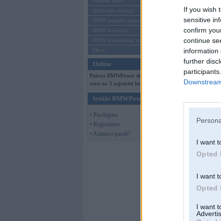
Mēneša BMW
If you wish 
Sērijveida tūnings
sensitive in
BMW pasaules jaunumi
confirm you
BMW koncepti
continue se
BMW konkurentu jaunumi
Moto
information 
further disc
Online
participants
Pašreiz BMWPower skatās 145
Downstream 
viesi un 3 reģistrēti lietotāji.
Ienākt BMWPower
• Pieslēgties
Persona
• Reģistrēties
• Aizmirsi paroli?
I want t
Opted 
I want t
Opted 
I want 
Advertis