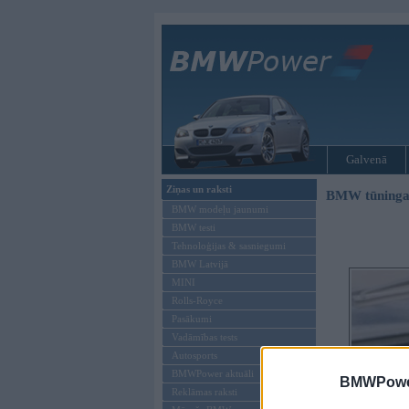
Galvenā
Ziņas un raksti
BMW tūninga
BMW modeļu jaunumi
BMW testi
Tehnoloģijas & sasniegumi
BMW Latvijā
MINI
Rolls-Royce
Pasākumi
Vadāmības tests
Autosports
BMWPower aktuāli
BMWPower
Reklāmas raksti