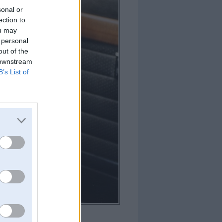
sonal or
ection to
ou may
 personal
out of the
 downstream
B’s List of