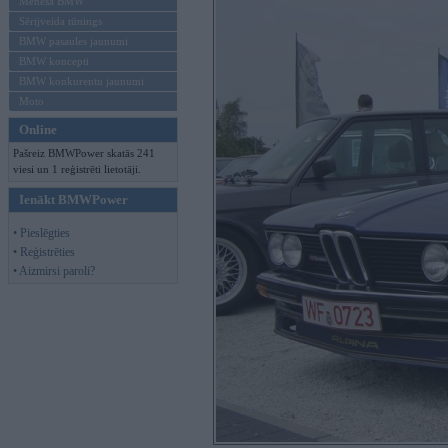
Mēneša BMW
Sērijveida tūnings
BMW pasaules jaunumi
BMW koncepti
BMW konkurentu jaunumi
Moto
Online
Pašreiz BMWPower skatās 241
viesi un 1 reģistrēti lietotāji.
Ienākt BMWPower
• Pieslēgties
• Reģistrēties
• Aizmirsi paroli?