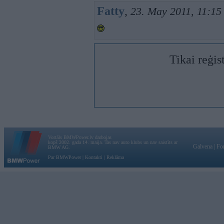
Fatty
,
23. May 2011, 11:15
Tikai reģis
Vortāls BMWPower.lv darbojas
kopš 2002. gada 14. maija. Tas nav auto klubs un nav saistīts ar
Galvena
|
Fo
BMW AG.
Par BMWPower
|
Kontakti
|
Reklāma