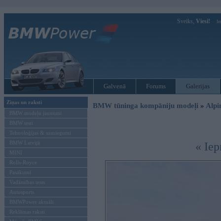
Sveiks,
Viesi!
Ie
Galvenā
Forums
Galerijas
Ziņas un raksti
BMW tūninga kompāniju modeļi
»
Alpi
BMW modeļu jaunumi
BMW testi
Tehnoloģijas & sasniegumi
BMW Latvijā
« Iep
MINI
Rolls-Royce
Pasākumi
Vadāmības tests
Autosports
BMWPower aktuāli
Reklāmas raksti