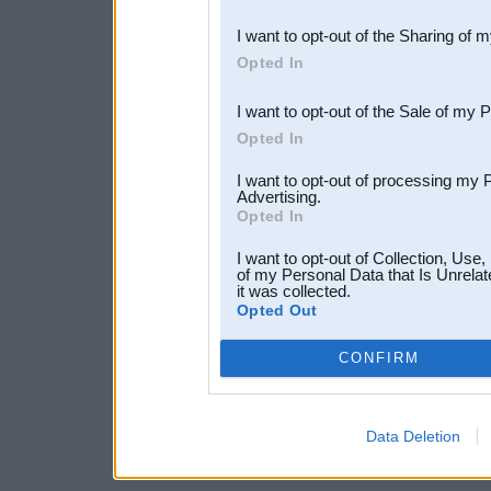
also be disclosed by us to 
I want to opt-out of the Sharing of 
Downstream Participants
th
Opted In
third parties.
I want to opt-out of the Sale of my 
Opted In
I want to opt-out of processing my 
Advertising.
Opted In
I want to opt-out of Collection, Use
of my Personal Data that Is Unrelat
it was collected.
Opted Out
CONFIRM
Data Deletion