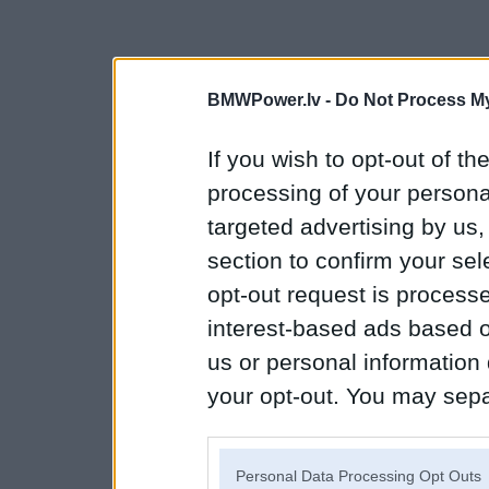
BMWPower.lv -
Do Not Process My
If you wish to opt-out of the
processing of your personal
targeted advertising by us
section to confirm your sel
opt-out request is proces
interest-based ads based o
us or personal information d
your opt-out. You may separ
disclosure of your personal
IAB’s list of downstream pa
Personal Data Processing Opt Outs