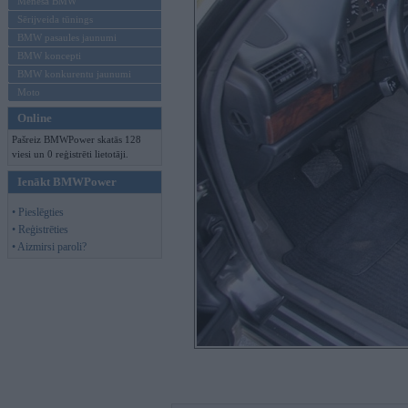
Mēneša BMW
Sērijveida tūnings
BMW pasaules jaunumi
BMW koncepti
BMW konkurentu jaunumi
Moto
Online
Pašreiz BMWPower skatās 128
viesi un 0 reģistrēti lietotāji.
Ienākt BMWPower
• Pieslēgties
• Reģistrēties
• Aizmirsi paroli?