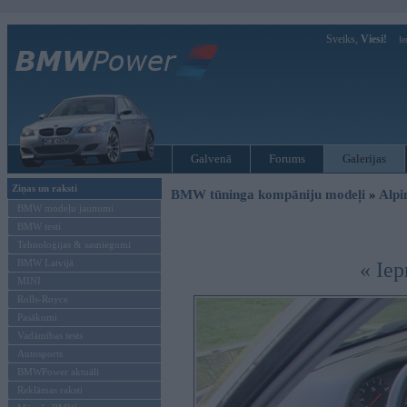
Sveiks,
Viesi!
Ie
Galvenā
Forums
Galerijas
Ziņas un raksti
BMW tūninga kompāniju modeļi
»
Alpi
BMW modeļu jaunumi
BMW testi
Tehnoloģijas & sasniegumi
BMW Latvijā
« Iep
MINI
Rolls-Royce
Pasākumi
Vadāmības tests
Autosports
BMWPower aktuāli
Reklāmas raksti