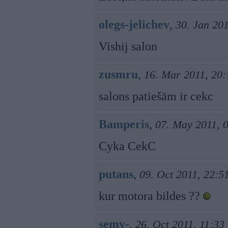
olegs-jelichev
,
30. Jan 20
Vishij salon
zusmru
,
16. Mar 2011, 20:
salons patiešām ir cekc
Bamperis
,
07. May 2011, 
Cyka CekC
putans
,
09. Oct 2011, 22:5
kur motora bildes ??
semy-
,
26. Oct 2011, 11:33