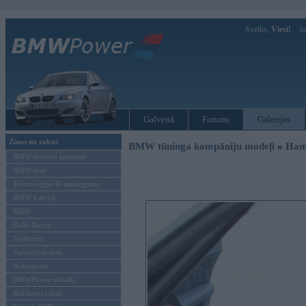
Sveiks,
Viesi!
Ie
Galvenā
Forums
Galerijas
Ziņas un raksti
BMW tūninga kompāniju modeļi
»
Ham
BMW modeļu jaunumi
BMW testi
Tehnoloģijas & sasniegumi
BMW Latvijā
MINI
Rolls-Royce
Pasākumi
Vadāmības tests
Autosports
BMWPower aktuāli
Reklāmas raksti