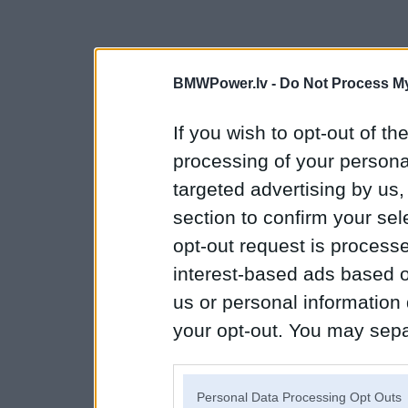
BMWPower.lv -
Do Not Process My
If you wish to opt-out of the
processing of your personal
targeted advertising by us
section to confirm your sel
opt-out request is proces
interest-based ads based o
us or personal information d
your opt-out. You may separ
disclosure of your personal
IAB’s list of downstream pa
Personal Data Processing Opt Outs