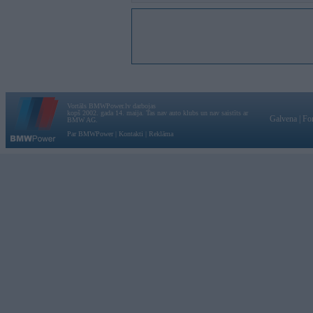
Vortāls BMWPower.lv darbojas
kopš 2002. gada 14. maija. Tas nav auto klubs un nav saistīts ar
Galvena
|
Fo
BMW AG.
Par BMWPower
|
Kontakti
|
Reklāma