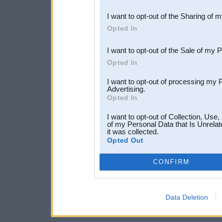
also be disclosed by us to 
I want to opt-out of the Sharing of 
Downstream Participants
th
Opted In
third parties.
I want to opt-out of the Sale of my 
Opted In
I want to opt-out of processing my 
Advertising.
Opted In
I want to opt-out of Collection, Use
of my Personal Data that Is Unrelat
it was collected.
Opted Out
CONFIRM
Data Deletion