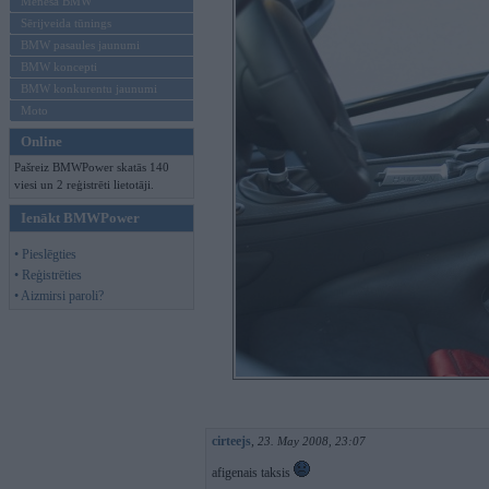
Mēneša BMW
Sērijveida tūnings
BMW pasaules jaunumi
BMW koncepti
BMW konkurentu jaunumi
Moto
Online
Pašreiz BMWPower skatās 140
viesi un 2 reģistrēti lietotāji.
Ienākt BMWPower
• Pieslēgties
• Reģistrēties
• Aizmirsi paroli?
cirteejs
,
23. May 2008, 23:07
afigenais taksis