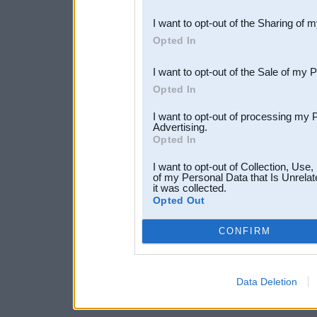
also be disclosed by us to 
I want to opt-out of the Sharing of 
Downstream Participants
th
Opted In
third parties.
I want to opt-out of the Sale of my 
Opted In
I want to opt-out of processing my 
Advertising.
Opted In
I want to opt-out of Collection, Use
of my Personal Data that Is Unrelat
it was collected.
Opted Out
CONFIRM
Data Deletion