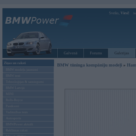
Sveiks,
Viesi!
Ie
Galvenā
Forums
Galerijas
Ziņas un raksti
BMW tūninga kompāniju modeļi
»
Ham
BMW modeļu jaunumi
BMW testi
Tehnoloģijas & sasniegumi
BMW Latvijā
MINI
Rolls-Royce
Pasākumi
Vadāmības tests
Autosports
BMWPower aktuāli
Reklāmas raksti