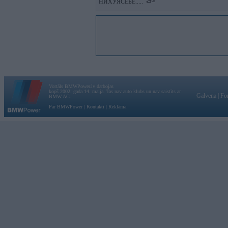
НИХУЯСЕБЕ.....
Vortāls BMWPower.lv darbojas
kopš 2002. gada 14. maija. Tas nav auto klubs un nav saistīts ar
Galvena
|
Fo
BMW AG.
Par BMWPower
|
Kontakti
|
Reklāma