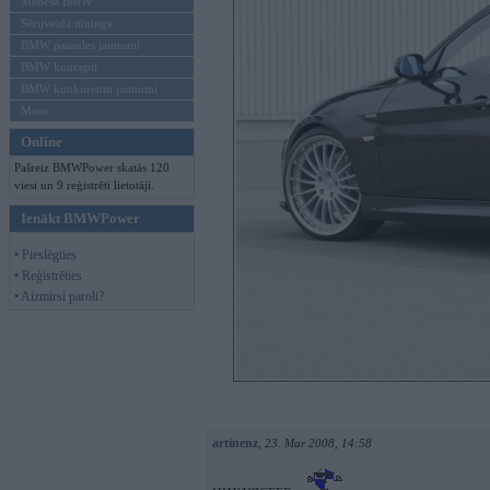
Mēneša BMW
Sērijveida tūnings
BMW pasaules jaunumi
BMW koncepti
BMW konkurentu jaunumi
Moto
Online
Pašreiz BMWPower skatās 120
viesi un 9 reģistrēti lietotāji.
Ienākt BMWPower
• Pieslēgties
• Reģistrēties
• Aizmirsi paroli?
artinenz
,
23. Mar 2008, 14:58