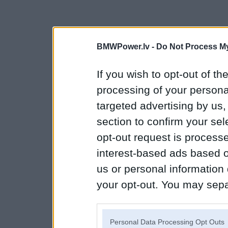
BMWPower.lv -
Do Not Process My
If you wish to opt-out of the
processing of your personal
targeted advertising by us
section to confirm your sel
opt-out request is proces
interest-based ads based o
us or personal information d
your opt-out. You may separ
disclosure of your personal
IAB’s list of downstream pa
Personal Data Processing Opt Outs