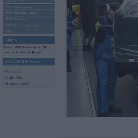
Mēneša BMW
Sērijveida tūnings
BMW pasaules jaunumi
BMW koncepti
BMW konkurentu jaunumi
Moto
Online
Pašreiz BMWPower skatās 201
viesi un 4 reģistrēti lietotāji.
Ienākt BMWPower
• Pieslēgties
• Reģistrēties
• Aizmirsi paroli?