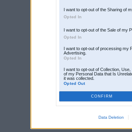
also be disclosed by us to 
I want to opt-out of the Sharing of 
Downstream Participants
th
Opted In
third parties.
I want to opt-out of the Sale of my 
Opted In
I want to opt-out of processing my 
Advertising.
Opted In
I want to opt-out of Collection, Use
of my Personal Data that Is Unrelat
it was collected.
Opted Out
CONFIRM
Data Deletion