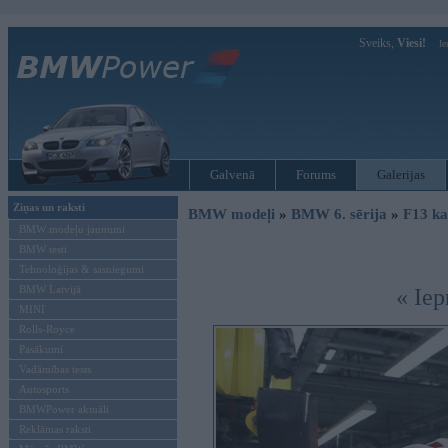
Sveiks,
Viesi!
Ie
Galvenā
Forums
Galerijas
Ziņas un raksti
BMW modeļi
»
BMW 6. sērija
»
F13 ka
BMW modeļu jaunumi
BMW testi
Tehnoloģijas & sasniegumi
BMW Latvijā
« Iep
MINI
Rolls-Royce
Pasākumi
Vadāmības tests
Autosports
BMWPower aktuāli
Reklāmas raksti