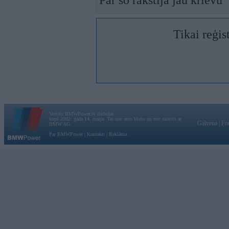
Par šo rakstīja jau krievu
Tikai reģis
Vortāls BMWPower.lv darbojas
kopš 2002. gada 14. maija. Tas nav auto klubs un nav saistīts ar
Galvena
|
Fo
BMW AG.
Par BMWPower
|
Kontakti
|
Reklāma