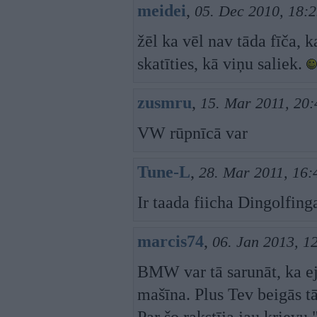
meidei
,
05. Dec 2010, 18:
žēl ka vēl nav tāda fīča, k
skatīties, kā viņu saliek.
zusmru
,
15. Mar 2011, 20:
VW rūpnīcā var
Tune-L
,
28. Mar 2011, 16:
Ir taada fiicha Dingolfin
marcis74
,
06. Jan 2013, 1
BMW var tā sarunāt, ka ej
mašīna. Plus Tev beigās tā