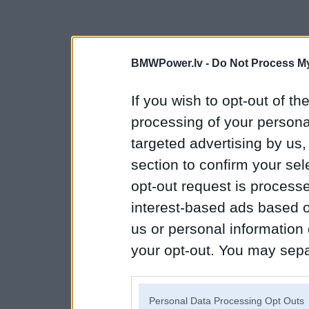
BMWPower.lv -
Do Not Process My
If you wish to opt-out of the
processing of your personal
targeted advertising by us
section to confirm your sel
opt-out request is proces
interest-based ads based o
us or personal information d
your opt-out. You may separ
disclosure of your personal
IAB’s list of downstream pa
Personal Data Processing Opt Outs