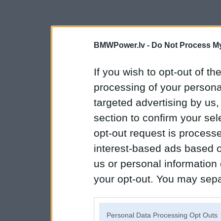
BMWPower.lv -
Do Not Process My
If you wish to opt-out of the
processing of your personal
targeted advertising by us
section to confirm your sel
opt-out request is proces
interest-based ads based o
us or personal information d
your opt-out. You may separ
disclosure of your personal
IAB’s list of downstream pa
Personal Data Processing Opt Outs