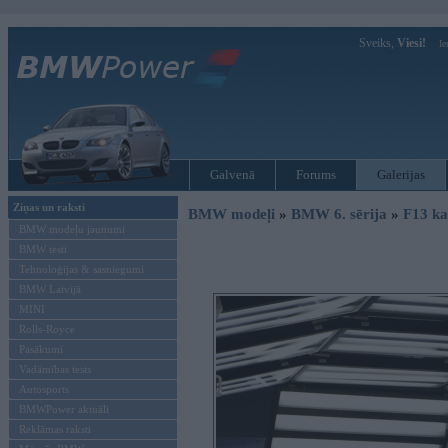
Sveiks,
Viesi!
Ie
Galvenā
Forums
Galerijas
Ziņas un raksti
BMW modeļi
»
BMW 6. sērija
»
F13 ka
BMW modeļu jaunumi
BMW testi
Tehnoloģijas & sasniegumi
BMW Latvijā
MINI
Rolls-Royce
Pasākumi
Vadāmības tests
Autosports
BMWPower aktuāli
Reklāmas raksti