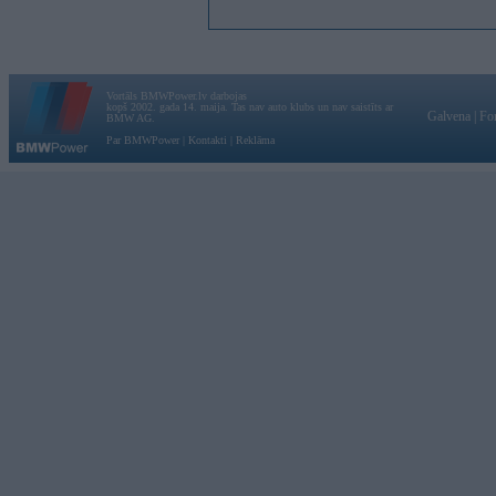
Vortāls BMWPower.lv darbojas
kopš 2002. gada 14. maija. Tas nav auto klubs un nav saistīts ar
Galvena
|
Fo
BMW AG.
Par BMWPower
|
Kontakti
|
Reklāma