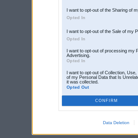
also be disclosed by us to 
I want to opt-out of the Sharing of 
Downstream Participants
th
Opted In
third parties.
I want to opt-out of the Sale of my 
Opted In
I want to opt-out of processing my 
Advertising.
Opted In
I want to opt-out of Collection, Use
of my Personal Data that Is Unrelat
it was collected.
Opted Out
CONFIRM
Data Deletion