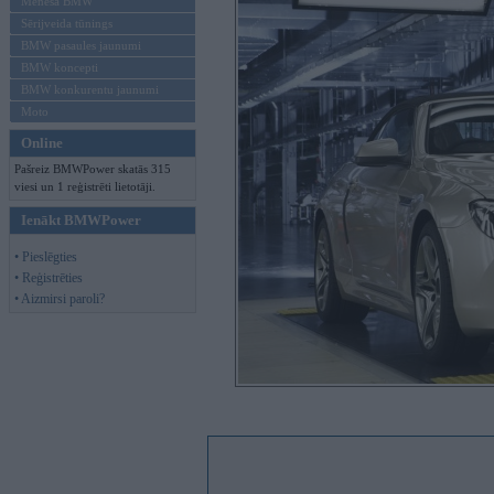
Mēneša BMW
Sērijveida tūnings
BMW pasaules jaunumi
BMW koncepti
BMW konkurentu jaunumi
Moto
Online
Pašreiz BMWPower skatās 315
viesi un 1 reģistrēti lietotāji.
Ienākt BMWPower
• Pieslēgties
• Reģistrēties
• Aizmirsi paroli?