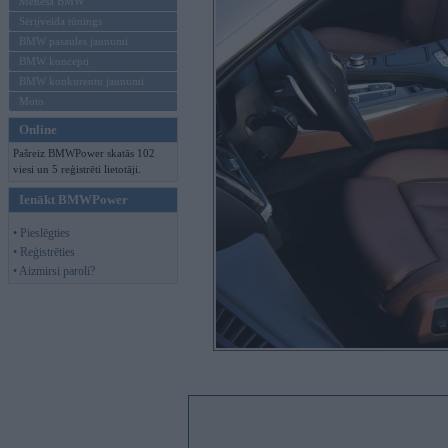
Mēneša BMW
Sērijveida tūnings
BMW pasaules jaunumi
BMW koncepti
BMW konkurentu jaunumi
Moto
Online
Pašreiz BMWPower skatās 102
viesi un 5 reģistrēti lietotāji.
Ienākt BMWPower
• Pieslēgties
• Reģistrēties
• Aizmirsi paroli?