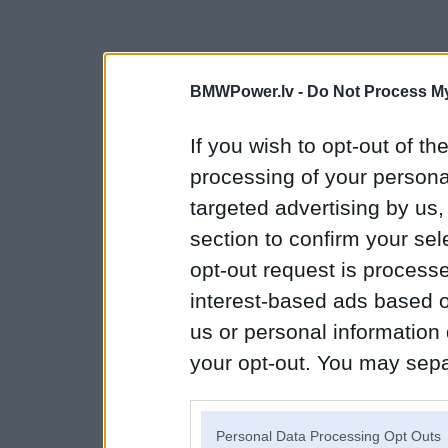
BMWPower.lv -
Do Not Process My
If you wish to opt-out of the
processing of your personal
targeted advertising by us
section to confirm your sel
opt-out request is proces
interest-based ads based o
us or personal information d
your opt-out. You may separ
disclosure of your personal
IAB’s list of downstream pa
Personal Data Processing Opt Outs