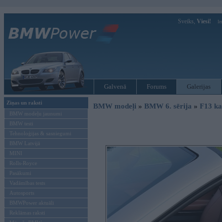
Sveiks,
Viesi!
Ie
Galvenā
Forums
Galerijas
Ziņas un raksti
BMW modeļi
»
BMW 6. sērija
»
F13 ka
BMW modeļu jaunumi
BMW testi
Tehnoloģijas & sasniegumi
BMW Latvijā
MINI
Rolls-Royce
Pasākumi
Vadāmības tests
Autosports
BMWPower aktuāli
Reklāmas raksti