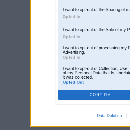
also be disclosed by us to 
I want to opt-out of the Sharing of 
Downstream Participants
th
Opted In
third parties.
I want to opt-out of the Sale of my 
Opted In
I want to opt-out of processing my 
Advertising.
Opted In
I want to opt-out of Collection, Use
of my Personal Data that Is Unrelat
it was collected.
Opted Out
CONFIRM
Data Deletion