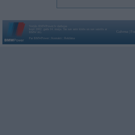
Vortāls BMWPower.lv darbojas
kopš 2002. gada 14. maija. Tas nav auto klubs un nav saistīts ar
Galvena
|
Fo
BMW AG.
Par BMWPower
|
Kontakti
|
Reklāma