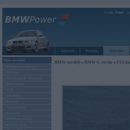
Sveiks,
Viesi!
Ie
Galvenā
Forums
Galerijas
Ziņas un raksti
BMW modeļi
»
BMW 6. sērija
»
F13 ka
BMW modeļu jaunumi
BMW testi
Tehnoloģijas & sasniegumi
BMW Latvijā
MINI
Rolls-Royce
Pasākumi
Vadāmības tests
Autosports
BMWPower aktuāli
Reklāmas raksti