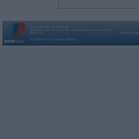
Vortāls BMWPower.lv darbojas
kopš 2002. gada 14. maija. Tas nav auto klubs un nav saistīts ar
Galvena
|
Fo
BMW AG.
Par BMWPower
|
Kontakti
|
Reklāma