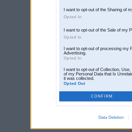
also be disclosed by us to 
I want to opt-out of the Sharing of 
Downstream Participants
th
Opted In
third parties.
I want to opt-out of the Sale of my 
Opted In
I want to opt-out of processing my 
Advertising.
Opted In
I want to opt-out of Collection, Use
of my Personal Data that Is Unrelat
it was collected.
Opted Out
CONFIRM
Data Deletion