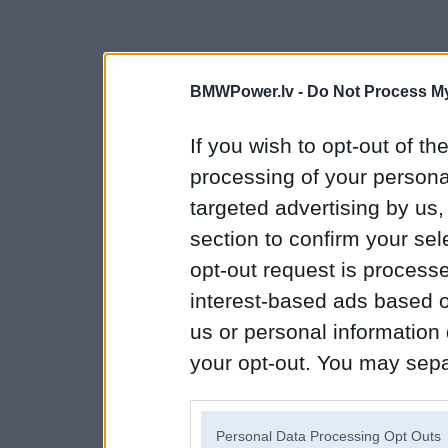
BMWPower.lv -
Do Not Process My
If you wish to opt-out of the
processing of your personal
targeted advertising by us
section to confirm your sel
opt-out request is proces
interest-based ads based o
us or personal information d
your opt-out. You may separ
disclosure of your personal
IAB’s list of downstream pa
Personal Data Processing Opt Outs