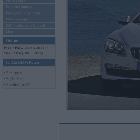
Mēneša BMW
Sērijveida tūnings
BMW pasaules jaunumi
BMW koncepti
BMW konkurentu jaunumi
Moto
Online
Pašreiz BMWPower skatās 142
viesi un 6 reģistrēti lietotāji.
Ienākt BMWPower
• Pieslēgties
• Reģistrēties
• Aizmirsi paroli?