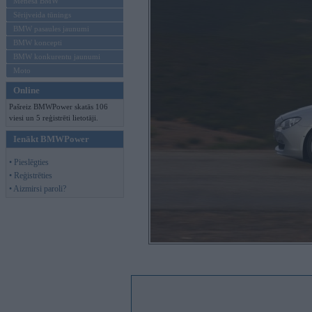
Mēneša BMW
Sērijveida tūnings
BMW pasaules jaunumi
BMW koncepti
BMW konkurentu jaunumi
Moto
Online
Pašreiz BMWPower skatās 106
viesi un 5 reģistrēti lietotāji.
Ienākt BMWPower
• Pieslēgties
• Reģistrēties
• Aizmirsi paroli?