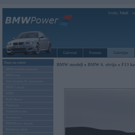
Sveiks,
Viesi!
Ie
Galvenā
Forums
Galerijas
Ziņas un raksti
BMW modeļi
»
BMW 6. sērija
»
F13 ka
BMW modeļu jaunumi
BMW testi
Tehnoloģijas & sasniegumi
BMW Latvijā
MINI
Rolls-Royce
Pasākumi
Vadāmības tests
Autosports
BMWPower aktuāli
Reklāmas raksti