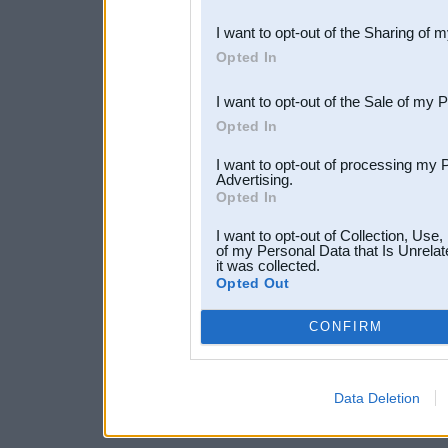
also be disclosed by us to 
I want to opt-out of the Sharing of 
Downstream Participants
th
Opted In
third parties.
I want to opt-out of the Sale of my 
Opted In
I want to opt-out of processing my 
Advertising.
Opted In
I want to opt-out of Collection, Use
of my Personal Data that Is Unrelat
it was collected.
Opted Out
CONFIRM
Data Deletion