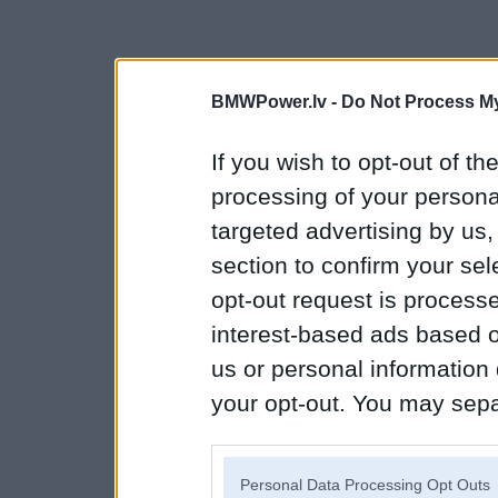
BMWPower.lv -
Do Not Process My
If you wish to opt-out of the
processing of your personal
targeted advertising by us
section to confirm your sel
opt-out request is proces
interest-based ads based o
us or personal information d
your opt-out. You may separ
disclosure of your personal
IAB’s list of downstream pa
Personal Data Processing Opt Outs