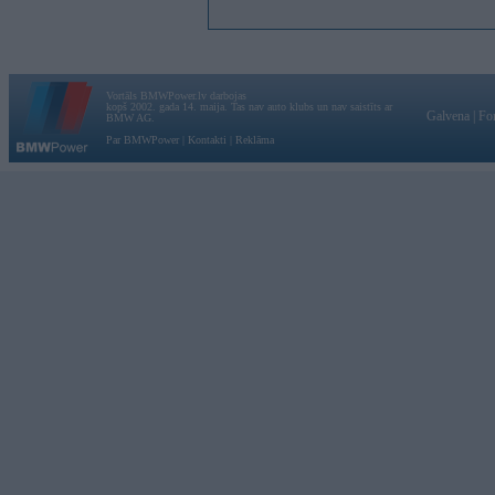
Vortāls BMWPower.lv darbojas
kopš 2002. gada 14. maija. Tas nav auto klubs un nav saistīts ar
Galvena
|
Fo
BMW AG.
Par BMWPower
|
Kontakti
|
Reklāma