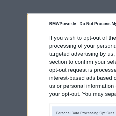
BMWPower.lv -
Do Not Process My
If you wish to opt-out of the
processing of your personal
targeted advertising by us
section to confirm your sel
opt-out request is proces
interest-based ads based o
us or personal information d
your opt-out. You may separ
disclosure of your personal
IAB’s list of downstream pa
Personal Data Processing Opt Outs