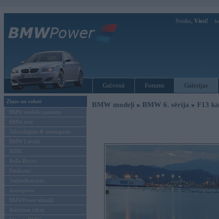
Sveiks,
Viesi!
Ie
Galvenā
Forums
Galerijas
Ziņas un raksti
BMW modeļi
»
BMW 6. sērija
»
F13 ka
BMW modeļu jaunumi
BMW testi
Tehnoloģijas & sasniegumi
BMW Latvijā
MINI
Rolls-Royce
Pasākumi
Vadāmības tests
Autosports
BMWPower aktuāli
Reklāmas raksti