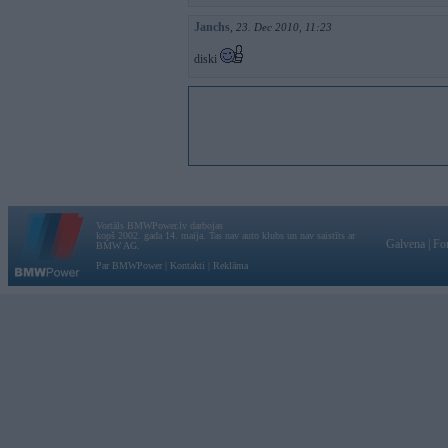
Janchs
,
23. Dec 2010, 11:23
diski
Vortāls BMWPower.lv darbojas
kopš 2002. gada 14. maija. Tas nav auto klubs un nav saistīts ar
Galvena
|
Fo
BMW AG.
Par BMWPower
|
Kontakti
|
Reklāma