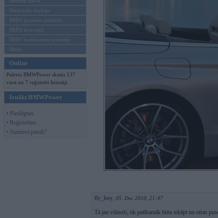
Mēneša BMW
Sērijveida tūnings
BMW pasaules jaunumi
BMW koncepti
BMW konkurentu jaunumi
Moto
Online
Pašreiz BMWPower skatās 137
viesi un 7 reģistrēti lietotāji.
Ienākt BMWPower
• Pieslēgties
• Reģistrēties
• Aizmirsi paroli?
fly_boy
,
05. Dec 2010, 21:47
Tā jau vilinoši, tik patīkamāk būtu iekāpt no otras pu