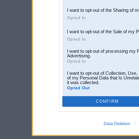
also be disclosed by us to 
I want to opt-out of the Sharing of 
Downstream Participants
th
Opted In
third parties.
I want to opt-out of the Sale of my 
Opted In
I want to opt-out of processing my 
Advertising.
Opted In
I want to opt-out of Collection, Use
of my Personal Data that Is Unrelat
it was collected.
Opted Out
CONFIRM
Data Deletion